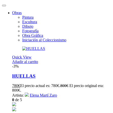
Obras
Pintura
Escultura
Dibujo
Fotografía
Obra Gráfica
Iniciación al Coleccionismo
Quick View
Añadir al carrito
-3%
HUELLAS
780
€
El precio actual es: 780€.
800
€
El precio original era:
800€.
Artista:
Elena Martí Zaro
0
de 5