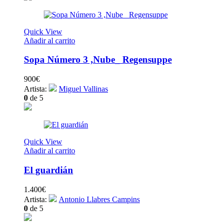
Quick View
Añadir al carrito
Sopa Número 3 ,Nube_ Regensuppe
900
€
Artista:
Miguel Vallinas
0
de 5
Quick View
Añadir al carrito
El guardián
1.400
€
Artista:
Antonio Llabres Campins
0
de 5