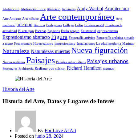
Andy Warhol
Arquitectura
Abstracción
Abstracción lírica
Abstracto
Acuarelas
Arte contemporáneo
Arte Antiguo
Arte clásico
Arte
arte pop
medieval
Barroco
Bodegones
Collage
Color
Colores pastel
El arte en la
actualidad
El arte pop
Escenas
Espacios
Estilo propio
Existencial
expresionismo
Figura
Expresionismo abstracto
Fotografía artística
Fotografía artística pintada
a mano
Fotomontaje
Hiperrealismo
impresionismo
Instalaciones
La edad moderna
Marinas
Nueva figuración
Naturaleza
Naturalezas muertas
Paisajes
Paisajes urbanos
Nuevo realismo
Paisajes subacuáticos
Richard Hamilton
Personajes
Prehistoria
Realismo pop clásico.
texturas
Historia del Arte
Historia del Arte, Datos y Lugares de Interés
By
For Love At Art
Posted on
junio 28, 2024