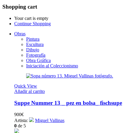
Shopping cart
Your cart is empty
Continue Shopping
Obras
Pintura
Escultura
Dibujo
Fotografía
Obra Gráfica
Iniciación al Coleccionismo
Quick View
Añadir al carrito
Suppe Nummer 13 _ pez en bolsa_ fischsupe
900
€
Artista:
Miguel Vallinas
0
de 5