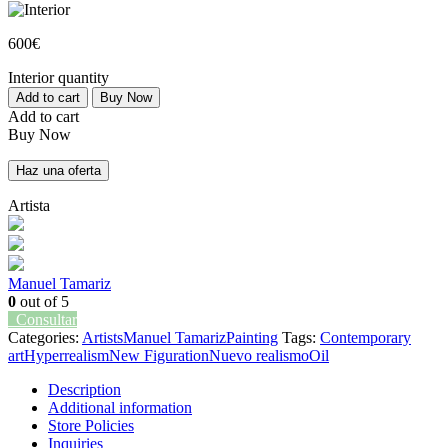
600
€
Interior quantity
Add to cart
Buy Now
Add to cart
Buy Now
Haz una oferta
Artista
Manuel Tamariz
0
out of 5
Consultar
Categories:
Artists
Manuel Tamariz
Painting
Tags:
Contemporary
art
Hyperrealism
New Figuration
Nuevo realismo
Oil
Description
Additional information
Store Policies
Inquiries