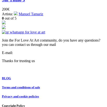
200
€
Artista:
Manuel Tamariz
0
out of 5
Join the For Love At Art community, do you have any questions?
you can contact us through our mail
E-mail:
info@forloveatart.com
Thanks for trusting us
For Love At Art
BLOG
Terms and conditions of sale
Privacy and cookie policies
Copyright Policy