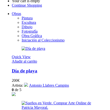
Your cart is empty
Continue Shopping
Obras
Pintura
Escultura
Dibujo
Fotografía
Obra Gráfica
Iniciación al Coleccionismo
Quick View
Añadir al carrito
Día de playa
200
€
Artista:
Antonio Llabres Campins
0
de 5