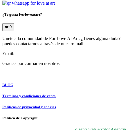
¿Te gusta Forloveatart?
❤️
0
Únete a la comunidad de For Love At Art, ¿Tienes alguna duda?
puedes contactarnos a través de nuestro mail
Email:
info@forloveatart.com
Gracias por confiar en nosotros
For Love At Art
BLOG
Términos y condiciones de venta
Políticas de privacidad y cookies
Política de Copyright
© 2024 For Love At Art. Diseñado por
diseño web Axolot Agencia