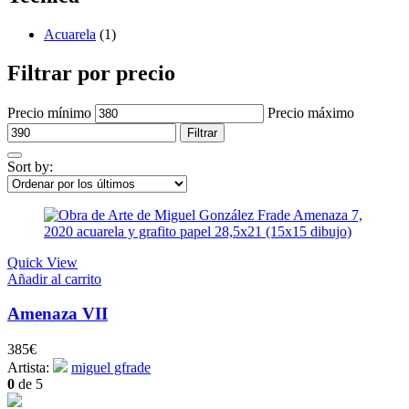
Acuarela
(1)
Filtrar por precio
Precio mínimo
Precio máximo
Filtrar
Sort by:
Quick View
Añadir al carrito
Amenaza VII
385
€
Artista:
miguel gfrade
0
de 5