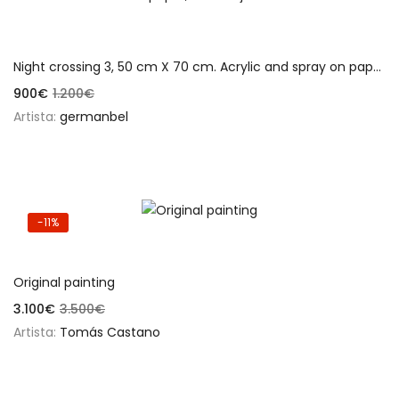
Añadir al carrito
Night crossing 3, 50 cm X 70 cm. Acrylic and spray on paper, 2022 baja
900
€
1.200
€
Artista:
germanbel
-11%
Añadir al carrito
Original painting
3.100
€
3.500
€
Artista:
Tomás Castano