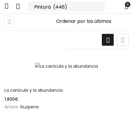
0
Añadir al carrito
La canícula y la abundancia
1.800
€
Artista:
Guzpena