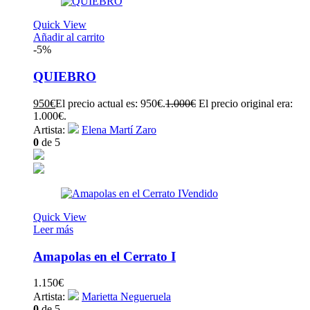
Quick View
Añadir al carrito
-5%
QUIEBRO
950
€
El precio actual es: 950€.
1.000
€
El precio original era:
1.000€.
Artista:
Elena Martí Zaro
0
de 5
Vendido
Quick View
Leer más
Amapolas en el Cerrato I
1.150
€
Artista:
Marietta Negueruela
0
de 5