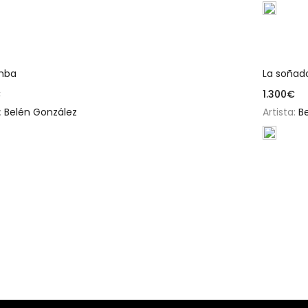
Añadir al carrito
mba
La soñad
€
1.300
€
:
Belén González
Artista:
B