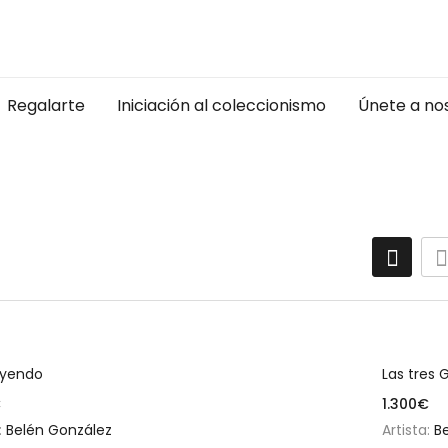
Regalarte
Iniciación al coleccionismo
Únete a no
Añadir al carrito
leyendo
Las tres 
€
1.300
€
:
Belén González
Artista:
B