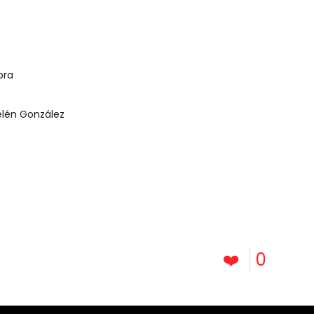
Añadir al carrito
ora
elén González
❤️
0