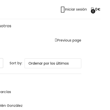
Iniciar sesión
0
€
0
sotros
Previous page
Sort by:
Añadir al carrito
Garcías
elén González