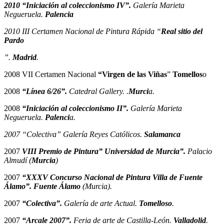
2010 “Iniciación al coleccionismo IV”.
Galería Marieta
Negueruela.
Palencia
2010 III Certamen Nacional de Pintura Rápida “
Real sitio del
Pardo
”.
Madrid
.
2008 VII Certamen Nacional
“Virgen de las Viñas
”
Tomellos
o
2008
“Línea 6/26”.
Catedral Gallery. .
Murci
a.
2008
“Iniciación al coleccionismo II”.
Galería Marieta
Negueruela.
Palenci
a.
2007 “Colectiva” Galería Reyes Católicos.
Salamanca
2007
VIII Premio de Pintura” Universidad de Murcia”.
Palacio
Almudí (
Murcia
)
2007
“XXXV Concurso Nacional de Pintura Villa de Fuente
Álamo”. Fuente Álamo
(Murcia).
2007
“Colectiva”.
Galería de arte Actual.
Tomelloso
.
2007
“Arcale 2007”.
Feria de arte de Castilla-León.
Valladolid
.