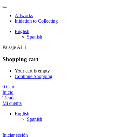
Artworks
Initiation to Collecting
English
Spanish
Paisaje AL 1
Shopping cart
Your cart is empty
Continue Shopping
0
Cart
Inicio
Tienda
Mi cuenta
English
Spanish
Iniciar sesión