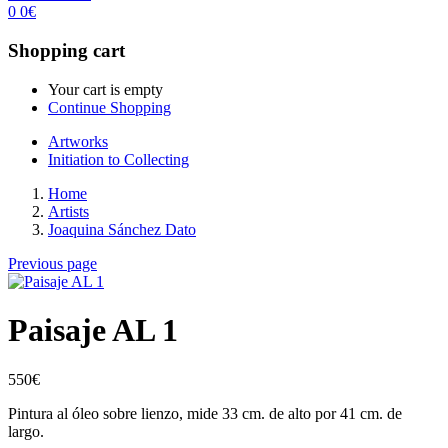
0
0
€
Shopping cart
Your cart is empty
Continue Shopping
Artworks
Initiation to Collecting
Home
Artists
Joaquina Sánchez Dato
Previous page
Paisaje AL 1
550
€
Pintura al óleo sobre lienzo, mide 33 cm. de alto por 41 cm. de
largo.