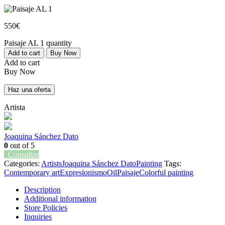
550
€
Paisaje AL 1 quantity
Add to cart
Buy Now
Add to cart
Buy Now
Haz una oferta
Artista
Joaquina Sánchez Dato
0
out of 5
Consultar
Categories:
Artists
Joaquina Sánchez Dato
Painting
Tags:
Contemporary art
Expresionismo
Oil
Paisaje
Colorful painting
Description
Additional information
Store Policies
Inquiries