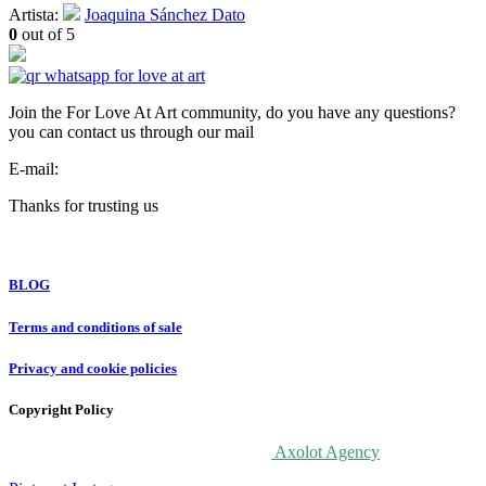
Artista:
Joaquina Sánchez Dato
0
out of 5
Join the For Love At Art community, do you have any questions?
you can contact us through our mail
E-mail:
info@forloveatart.com
Thanks for trusting us
For Love At Art
BLOG
Terms and conditions of sale
Privacy and cookie policies
Copyright Policy
© 2020 For Love At Art. Designed by
Axolot Agency