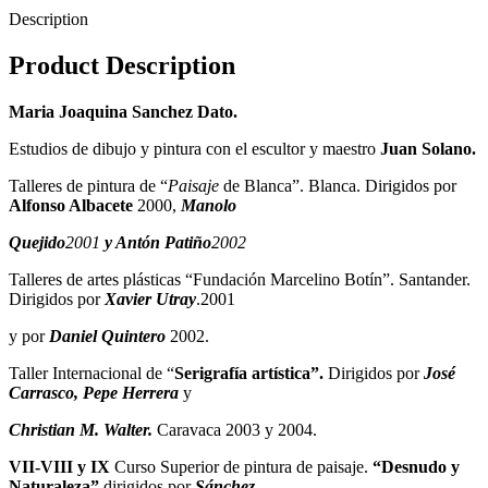
Description
Product Description
Maria Joaquina Sanchez Dato.
Estudios de dibujo y pintura con el escultor y maestro
Juan Solano.
Talleres de pintura de “
Paisaje
de Blanca”. Blanca. Dirigidos por
Alfonso Albacete
2000,
Manolo
Quejido
2001
y Antón Patiño
2002
Talleres de artes plásticas “Fundación Marcelino Botín”. Santander.
Dirigidos por
Xavier Utray
.2001
y por
Daniel Quintero
2002.
Taller Internacional de “
Serigrafía artística”.
Dirigidos por
José
Carrasco, Pepe Herrera
y
Christian M. Walter.
Caravaca 2003 y 2004.
VII-VIII y IX
Curso Superior de pintura de paisaje.
“Desnudo y
Naturaleza”
dirigidos por
Sánchez