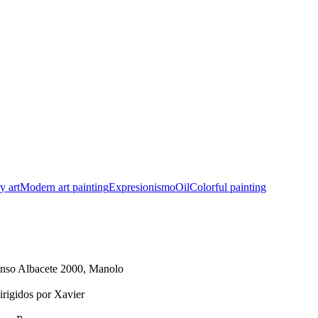
y art
Modern art painting
Expresionismo
Oil
Colorful painting
fonso Albacete 2000, Manolo
irigidos por Xavier