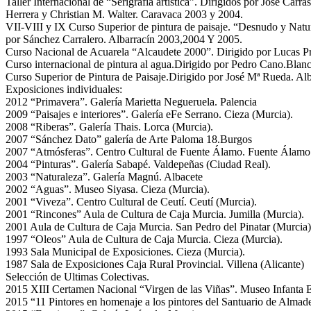
Taller Internacional de “Serigrafía artística”. Dirigidos por José Carra
Herrera y Christian M. Walter. Caravaca 2003 y 2004.
VII-VIII y IX Curso Superior de pintura de paisaje. “Desnudo y Natur
por Sánchez Carralero. Albarracín 2003,2004 Y 2005.
Curso Nacional de Acuarela “Alcaudete 2000”. Dirigido por Lucas P
Curso internacional de pintura al agua.Dirigido por Pedro Cano.Bla
Curso Superior de Pintura de Paisaje.Dirigido por José Mª Rueda. Al
Exposiciones individuales:
2012 “Primavera”. Galería Marietta Negueruela. Palencia
2009 “Paisajes e interiores”. Galería eFe Serrano. Cieza (Murcia).
2008 “Riberas”. Galería Thais. Lorca (Murcia).
2007 “Sánchez Dato” galería de Arte Paloma 18.Burgos
2007 “Atmósferas”. Centro Cultural de Fuente Álamo. Fuente Álamo.
2004 “Pinturas”. Galería Sabapé. Valdepeñas (Ciudad Real).
2003 “Naturaleza”. Galería Magnú. Albacete
2002 “Aguas”. Museo Siyasa. Cieza (Murcia).
2001 “Viveza”. Centro Cultural de Ceutí. Ceutí (Murcia).
2001 “Rincones” Aula de Cultura de Caja Murcia. Jumilla (Murcia).
2001 Aula de Cultura de Caja Murcia. San Pedro del Pinatar (Murcia)
1997 “Oleos” Aula de Cultura de Caja Murcia. Cieza (Murcia).
1993 Sala Municipal de Exposiciones. Cieza (Murcia).
1987 Sala de Exposiciones Caja Rural Provincial. Villena (Alicante)
Selección de Ultimas Colectivas.
2015 XIII Certamen Nacional “Virgen de las Viñas”. Museo Infanta 
2015 “11 Pintores en homenaje a los pintores del Santuario de Almad