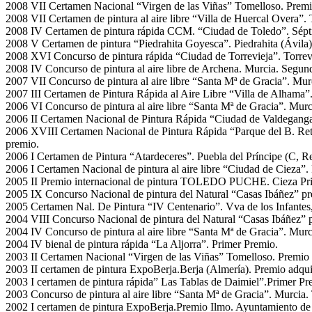
2008 VII Certamen Nacional “Virgen de las Viñas” Tomelloso. Prem
2008 VII Certamen de pintura al aire libre “Villa de Huercal Overa”. 
2008 IV Certamen de pintura rápida CCM. “Ciudad de Toledo”. Sépt
2008 V Certamen de pintura “Piedrahita Goyesca”. Piedrahita (Ávila
2008 XVI Concurso de pintura rápida “Ciudad de Torrevieja”. Torrev
2008 IV Concurso de pintura al aire libre de Archena. Murcia. Segun
2007 VII Concurso de pintura al aire libre “Santa Mª de Gracia”. Mur
2007 III Certamen de Pintura Rápida al Aire Libre “Villa de Alhama”
2006 VI Concurso de pintura al aire libre “Santa Mª de Gracia”. Mur
2006 II Certamen Nacional de Pintura Rápida “Ciudad de Valdeganga
2006 XVIII Certamen Nacional de Pintura Rápida “Parque del B. Ret
premio.
2006 I Certamen de Pintura “Atardeceres”. Puebla del Príncipe (C, Re
2006 I Certamen Nacional de pintura al aire libre “Ciudad de Cieza”.
2005 II Premio internacional de pintura TOLEDO PUCHE. Cieza Pr
2005 IX Concurso Nacional de pintura del Natural “Casas Ibáñez” pr
2005 Certamen Nal. De Pintura “IV Centenario”. Vva de los Infante
2004 VIII Concurso Nacional de pintura del Natural “Casas Ibáñez
2004 IV Concurso de pintura al aire libre “Santa Mª de Gracia”. Murc
2004 IV bienal de pintura rápida “La Aljorra”. Primer Premio.
2003 II Certamen Nacional “Virgen de las Viñas” Tomelloso. Premi
2003 II certamen de pintura ExpoBerja.Berja (Almería). Premio adqui
2003 I certamen de pintura rápida” Las Tablas de Daimiel”.Primer Pr
2003 Concurso de pintura al aire libre “Santa Mª de Gracia”. Murcia.
2002 I certamen de pintura ExpoBerja.Premio Ilmo. Ayuntamiento de 