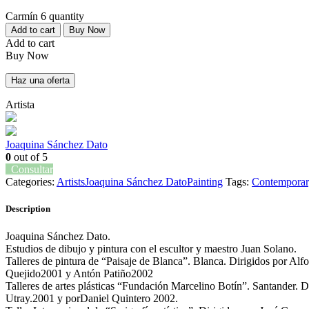
Carmín 6 quantity
Add to cart
Buy Now
Add to cart
Buy Now
Haz una oferta
Artista
Joaquina Sánchez Dato
0
out of 5
Consultar
Categories:
Artists
Joaquina Sánchez Dato
Painting
Tags:
Contemporar
Description
Joaquina Sánchez Dato.
Estudios de dibujo y pintura con el escultor y maestro Juan Solano.
Talleres de pintura de “Paisaje de Blanca”. Blanca. Dirigidos por Al
Quejido2001 y Antón Patiño2002
Talleres de artes plásticas “Fundación Marcelino Botín”. Santander. D
Utray.2001 y porDaniel Quintero 2002.