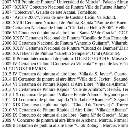
2007 VIII Premio de Pintura” Universidad de Murcia”. Palacio Almu
2007 “XXXV Concurso Nacional de Pintura Villa de Fuente Álamo”.
2007 “Colectiva”. Galería de arte Actual. Tomelloso.
2007 “Arcale 2007”. Feria de arte de Castilla-León. Valladolid.
2006 XVIII Certamen Nacional de Pintura Rápida “Parque del Buen 
2006 Certamen Nacional de Pintura “Ciudad de Hellín 2006”. Hellín 
2006 VI Concurso de pintura al aire libre “Santa Mª de Gracia”. CC P
2006 XXIV Certamen Nacional de Pintura “Castillo de San Ferna
2006 XI Certamen Nacional de Pintura “Antonio Guijarro”. Villarrubi
2006 XXIV Certamen Nacional de Pintura “Ciudad de Daimiel”.Daimi
2006 XXI Bienal de Pintura “Eusebio Sempere”. Onil (Alicante).
2005 II Premio internacional de pintura TOLEDO PUCHE. Museo S
2005 IV Certamen Cultural Cooperativa Vinícola “Virgen de las Viña
ALGUNOS PREMIOS.
2015 IV Certamen de pintura al aire libre “Villa de S. Javier“. Cuarto
2014 III Certamen de pintura al aire libre “Villa de S. Javier“. Segun
2014 VI Certamen de Pintura Rápida al Aire Libre “Villa de Alhama”
2013 VI Certamen de Pintura Rápida “Valle de Ambroz”. Hervás. Ter
2012 LX concurso de pintura “Villa de Fuente Álamo”. Segundo pre
2011 XIII concurso de pintura rápida “Ciudad de Alcaudete”. Segund
2011 XIX Concurso de pintura rápida “Ciudad de Torrevieja”. Torrevi
2010 VI Certamen de Pintura Rápida al Aire Libre “Villa de Alhama”
2009 IX Concurso de pintura al aire libre “Santa Mª de Gracia”. Murc
2009 V Concurso de pintura al aire libre de Archena. Murcia. Primer
2009 II certamen de pintura al aire libre “Club Rotary”. Murcia. Prim