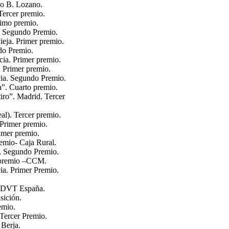
io B. Lozano.
Tercer premio.
imo premio.
) Segundo Premio.
ieja. Primer premio.
do Premio.
cia. Primer premio.
. Primer premio.
cia. Segundo Premio.
”. Cuarto premio.
iro”. Madrid. Tercer
al). Tercer premio.
 Primer premio.
imer premio.
emio- Caja Rural.
s, Segundo Premio.
” premio –CCM.
ia. Primer Premio.
o DVT España.
sición.
emio.
 Tercer Premio.
Berja.