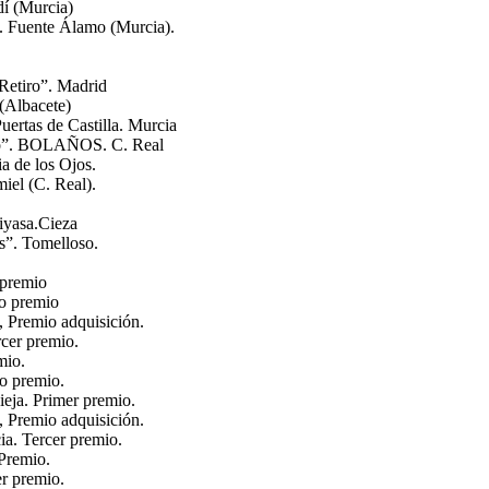
dí (Murcia)
 Fuente Álamo (Murcia).
Retiro”. Madrid
(Albacete)
uertas de Castilla. Murcia
ndo”. BOLAÑOS. C. Real
a de los Ojos.
el (C. Real).
iyasa.Cieza
s”. Tomelloso.
 premio
do premio
, Premio adquisición.
cer premio.
mio.
o premio.
eja. Primer premio.
, Premio adquisición.
ia. Tercer premio.
 Premio.
er premio.