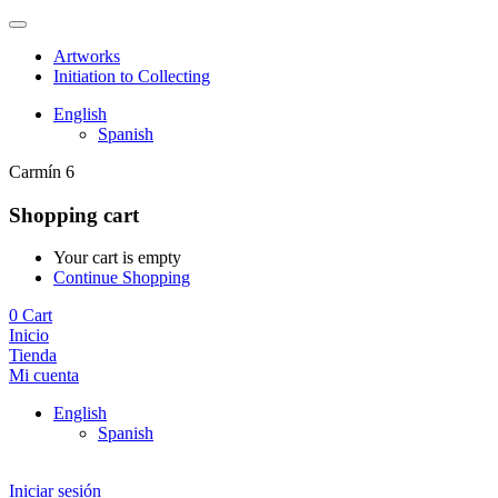
Artworks
Initiation to Collecting
English
Spanish
Carmín 6
Shopping cart
Your cart is empty
Continue Shopping
0
Cart
Inicio
Tienda
Mi cuenta
English
Spanish
Iniciar sesión