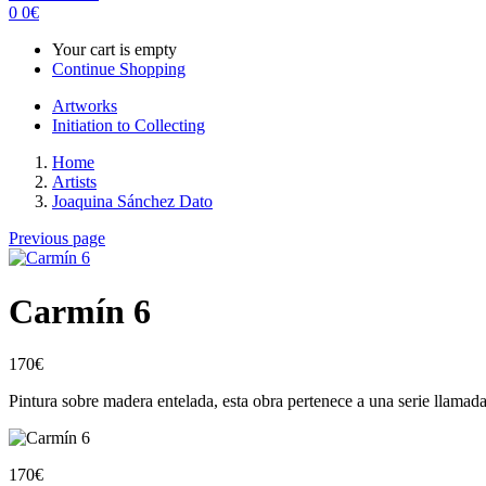
0
0
€
Your cart is empty
Continue Shopping
Artworks
Initiation to Collecting
Home
Artists
Joaquina Sánchez Dato
Previous page
Carmín 6
170
€
Pintura sobre madera entelada, esta obra pertenece a una serie llamad
170
€