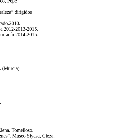
sco, Pepe
aleza” dirigidos
rado.2010.
nca 2012-2013-2015.
barracín 2014-2015.
 (Murcia).
.
Elena. Tomelloso.
enes”. Museo Siyasa, Cieza.