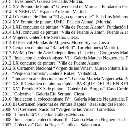
2015 “Evasiones”. Galería Leúcade. Murcia.
2015 XV Premio de Pintura” Universidad de Murcia”. Fundación Pe
2014 “SINERGIA” Espacio Ardearte. Madrid.
2014 I Certamen de Pintura “El agua que nos une”. Sala Los Molinos
2014 XV Premio de pintura UMU. Palacio Almudí (Murcia).
2014 LXII concurso de pintura “Villa de Fuente Álamo”. Fundación 
2014 LXII concurso de pintura “Villa de Fuente Álamo”. Fuente Ála
2014 Mujeres. Galería Efe Serrano. Cieza.
2014 III Festival Miradas de Mujeres. Museo Siyasa. Cieza
2013 Certamen de pintura “Rafael Boti”. Torrelodones.(Madrid).
2013 FAIM. (Feria de Arte Independiente).Palacio de Congresos Mad
2013 “Iniciación al coleccionismo VI”. Galería Marieta Negueruela. 
2012 LX concurso de pintura “Villa de Fuente Álamo”.
2012 X Certamen Nacional “Virgen de las Viñas”. Museo Infanta Ele
2011 “Pequeño formato”. Galería Rafael. Valladolid.
2011 “Iniciación al coleccionismo V”. Galería Marieta Negueruela. P
2011 XXIII Certamen de pintura rápida “PARQUE DEL BUEN RETI
2011 XVI Premio AXA de pintura “Catedral de Burgos”. Casa Cordó
2011 “Colectiva”. Galería Efe Serrano. Cieza
2010 “Iniciación al coleccionismo IV”. Galería Marieta Negueruela. 
2010 III Certamen Nacional de Pintura Rápida “Real sitio del Pardo”
2008 VII Certamen Nacional “Virgen de las Viñas” Tomelloso
2008 “Línea 6/26”. Catedral Gallery..Murcia.
2008 “Iniciación al coleccionismo II”. Galería Marieta Negueruela. Pa
2007 “Colectiva” Galería Reyes Católicos. Salamanca