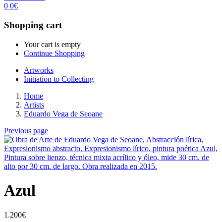
0
0
€
Shopping cart
Your cart is empty
Continue Shopping
Artworks
Initiation to Collecting
Home
Artists
Eduardo Vega de Seoane
Previous page
Azul
1.200
€