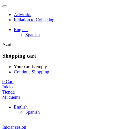
Artworks
Initiation to Collecting
English
Spanish
Azul
Shopping cart
Your cart is empty
Continue Shopping
0
Cart
Inicio
Tienda
Mi cuenta
English
Spanish
Iniciar sesión