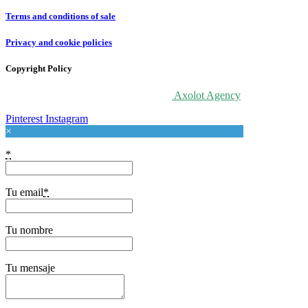
Terms and conditions of sale
Privacy and cookie policies
Copyright Policy
© 2020 For Love At Art. Designed by
Axolot Agency
Pinterest
Instagram
×
*
Tu email
*
Tu nombre
Tu mensaje