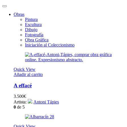
Obras
Pintura
Escultura
Dibujo
Fotografía
Obra Gráfica
Iniciación al Coleccionismo
Quick View
Añadir al carrito
A effacé
3.500
€
Artista:
Antoni Tápies
0
de 5
Quick View