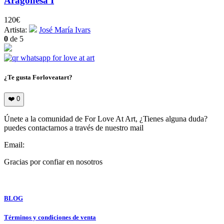
Aragonesa I
120
€
Artista:
José María Ivars
0
de 5
¿Te gusta Forloveatart?
❤️
0
Únete a la comunidad de For Love At Art, ¿Tienes alguna duda?
puedes contactarnos a través de nuestro mail
Email:
info@forloveatart.com
Gracias por confiar en nosotros
For Love At Art
BLOG
Términos y condiciones de venta