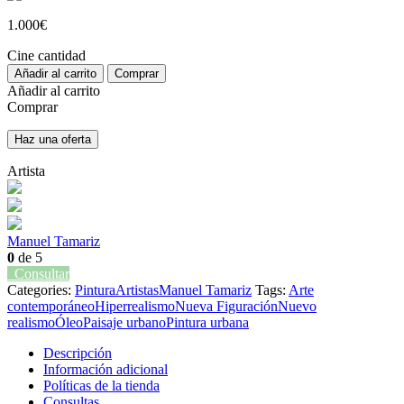
1.000
€
Cine cantidad
Añadir al carrito
Comprar
Añadir al carrito
Comprar
Haz una oferta
Artista
Manuel Tamariz
0
de 5
Consultar
Categories:
Pintura
Artistas
Manuel Tamariz
Tags:
Arte
contemporáneo
Hiperrealismo
Nueva Figuración
Nuevo
realismo
Óleo
Paisaje urbano
Pintura urbana
Descripción
Información adicional
Políticas de la tienda
Consultas