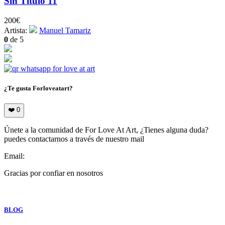
Sin Título 11
200
€
Artista:
Manuel Tamariz
0
de 5
¿Te gusta Forloveatart?
❤️
0
Únete a la comunidad de For Love At Art, ¿Tienes alguna duda?
puedes contactarnos a través de nuestro mail
Email:
info@forloveatart.com
Gracias por confiar en nosotros
For Love At Art
BLOG