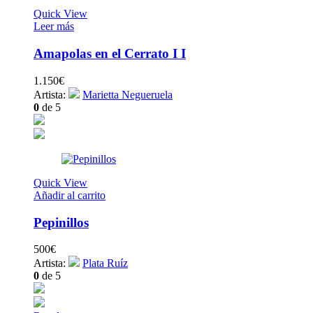
Quick View
Leer más
Amapolas en el Cerrato I I
1.150
€
Artista:
Marietta Negueruela
0
de 5
Quick View
Añadir al carrito
Pepinillos
500
€
Artista:
Plata Ruíz
0
de 5