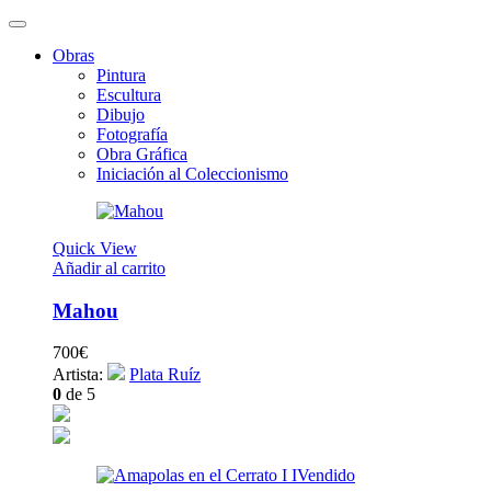
Obras
Pintura
Escultura
Dibujo
Fotografía
Obra Gráfica
Iniciación al Coleccionismo
Quick View
Añadir al carrito
Mahou
700
€
Artista:
Plata Ruíz
0
de 5
Vendido