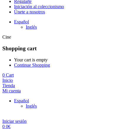
Regalarte
Iniciación al coleccionismo
Únete a nosotros
Español
Inglés
Cine
Shopping cart
Your cart is empty
Continue Shopping
0
Cart
Inicio
Tienda
Mi cuenta
Español
Inglés
Iniciar sesión
0
0
€