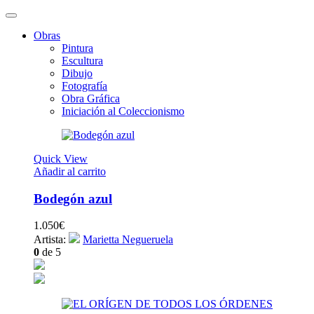
Obras
Pintura
Escultura
Dibujo
Fotografía
Obra Gráfica
Iniciación al Coleccionismo
Quick View
Añadir al carrito
Bodegón azul
1.050
€
Artista:
Marietta Negueruela
0
de 5