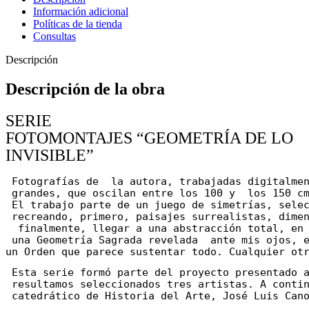
Información adicional
Políticas de la tienda
Consultas
Descripción
Descripción de la obra
SERIE
FOTOMONTAJES “GEOMETRÍA DE LO
INVISIBLE”
Fotografías de
la autora, trabajadas digitalme
 grandes, que oscilan entre los 100 y
los 150 c
 El 
trabajo parte de un juego de simetrías, sele
recreando, primero, paisajes surrealistas, dime
finalmente, llegar a una abstracción total, en
 una Geometría Sagrada revelada  ante mis ojos, 
un Orden que parece sustentar todo. Cualquier ot
Esta serie formó parte del proyecto presentado 
 resultamos seleccionados tres artistas. A conti
 catedrático de Historia del Arte, José Luis Can