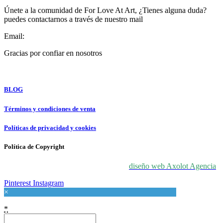
Únete a la comunidad de For Love At Art, ¿Tienes alguna duda?
puedes contactarnos a través de nuestro mail
Email:
info@forloveatart.com
Gracias por confiar en nosotros
For Love At Art
BLOG
Términos y condiciones de venta
Políticas de privacidad y cookies
Política de Copyright
© 2024 For Love At Art. Diseñado por
diseño web Axolot Agencia
Pinterest
Instagram
×
*