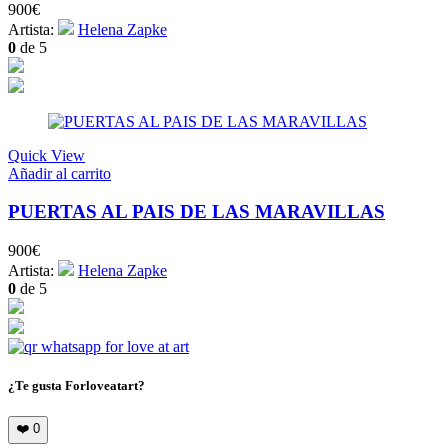
900
€
Artista:
Helena Zapke
0
de 5
Quick View
Añadir al carrito
PUERTAS AL PAIS DE LAS MARAVILLAS
900
€
Artista:
Helena Zapke
0
de 5
¿Te gusta Forloveatart?
❤️
0