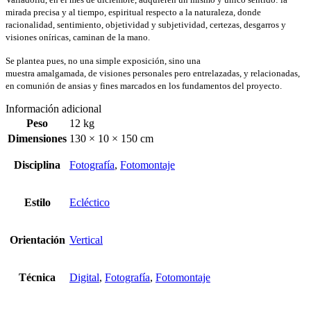
Valladolid, en el mes de diciembre, adquieren un mismo y único sentido: la
mirada precisa y al tiempo, espiritual respecto a la naturaleza, donde
racionalidad, sentimiento, objetividad y subjetividad, certezas, desgarros y
visiones oníricas, caminan de la mano.
Se plantea pues, no una simple exposición, sino una
muestra amalgamada, de visiones personales pero entrelazadas, y relacionadas,
en comunión de ansias y fines marcados en los fundamentos del proyecto.
Información adicional
Peso
12 kg
Dimensiones
130 × 10 × 150 cm
Disciplina
Fotografía
,
Fotomontaje
Estilo
Ecléctico
Orientación
Vertical
Técnica
Digital
,
Fotografía
,
Fotomontaje