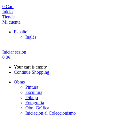
0
Cart
Inicio
Tienda
Mi cuenta
Español
Inglés
Iniciar sesión
0
0
€
Your cart is empty
Continue Shopping
Obras
Pintura
Escultura
Dibujo
Fotografía
Obra Gráfica
Iniciación al Coleccionismo