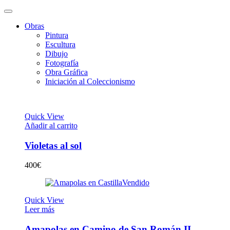
Obras
Pintura
Escultura
Dibujo
Fotografía
Obra Gráfica
Iniciación al Coleccionismo
Quick View
Añadir al carrito
Violetas al sol
400
€
Vendido
Quick View
Leer más
Amapolas en Camino de San Román II