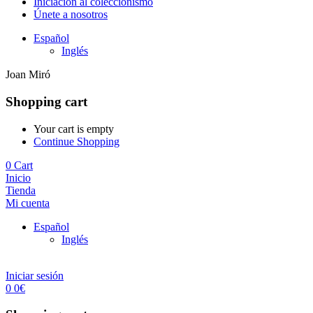
Iniciación al coleccionismo
Únete a nosotros
Español
Inglés
Joan Miró
Shopping cart
Your cart is empty
Continue Shopping
0
Cart
Inicio
Tienda
Mi cuenta
Español
Inglés
Iniciar sesión
0
0
€