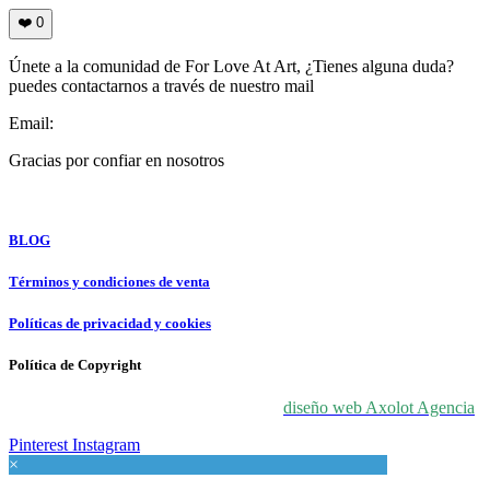
❤️
0
Únete a la comunidad de For Love At Art, ¿Tienes alguna duda?
puedes contactarnos a través de nuestro mail
Email:
info@forloveatart.com
Gracias por confiar en nosotros
For Love At Art
BLOG
Términos y condiciones de venta
Políticas de privacidad y cookies
Política de Copyright
© 2024 For Love At Art. Diseñado por
diseño web Axolot Agencia
Pinterest
Instagram
×