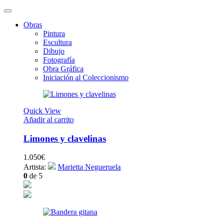
Obras
Pintura
Escultura
Dibujo
Fotografía
Obra Gráfica
Iniciación al Coleccionismo
Quick View
Añadir al carrito
Limones y clavelinas
1.050
€
Artista:
Marietta Negueruela
0
de 5