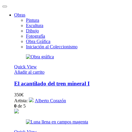
Obras
Pintura
Escultura
Dibujo
Fotografía
Obra Gráfica
Iniciación al Coleccionismo
Quick View
Añadir al carrito
El acantilado del tren mineral I
350
€
Artista:
Alberto Corazón
0
de 5
Quick View