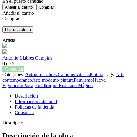
En el puerto cantidad
Añadir al carrito
Comprar
Añadir al carrito
Comprar
Haz una oferta
Artista
Antonio Llabres Campins
0
de 5
Consultar
Categories:
Antonio Llabres Campins
Artistas
Pintura
Tags:
Arte
contemporáneo
Arte moderno pintura
Fauvismo
Nueva
Figuración
Paisaje mallorquín
Realismo Mágico
Descripción
Información adicional
Políticas de la tienda
Consultas
Descripción
Descripción de la obra