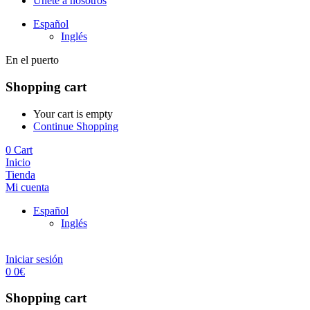
Únete a nosotros
Español
Inglés
En el puerto
Shopping cart
Your cart is empty
Continue Shopping
0
Cart
Inicio
Tienda
Mi cuenta
Español
Inglés
Iniciar sesión
0
0
€
Shopping cart