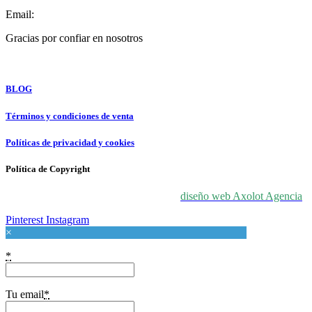
Email:
info@forloveatart.com
Gracias por confiar en nosotros
For Love At Art
BLOG
Términos y condiciones de venta
Políticas de privacidad y cookies
Política de Copyright
© 2024 For Love At Art. Diseñado por
diseño web Axolot Agencia
Pinterest
Instagram
×
*
Tu email
*