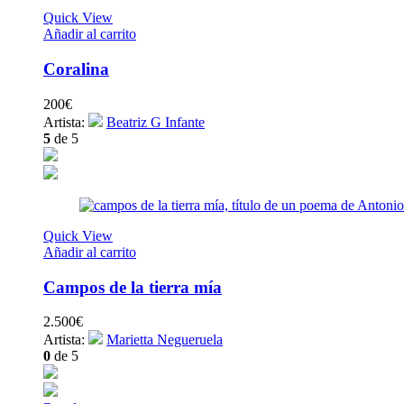
Quick View
Añadir al carrito
Coralina
200
€
Artista:
Beatriz G Infante
5
de 5
Quick View
Añadir al carrito
Campos de la tierra mía
2.500
€
Artista:
Marietta Negueruela
0
de 5