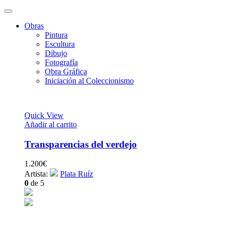
Obras
Pintura
Escultura
Dibujo
Fotografía
Obra Gráfica
Iniciación al Coleccionismo
Quick View
Añadir al carrito
Transparencias del verdejo
1.200
€
Artista:
Plata Ruíz
0
de 5