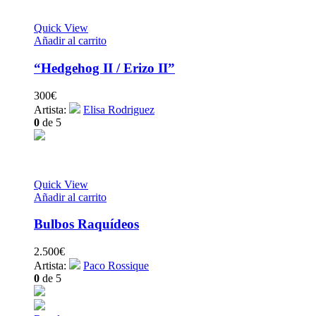
Quick View
Añadir al carrito
“Hedgehog II / Erizo II”
300
€
Artista:
Elisa Rodriguez
0
de 5
Quick View
Añadir al carrito
Bulbos Raquídeos
2.500
€
Artista:
Paco Rossique
0
de 5