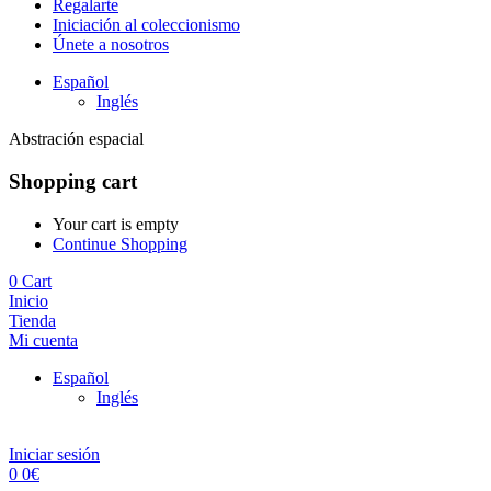
Regalarte
Iniciación al coleccionismo
Únete a nosotros
Español
Inglés
Abstración espacial
Shopping cart
Your cart is empty
Continue Shopping
0
Cart
Inicio
Tienda
Mi cuenta
Español
Inglés
Iniciar sesión
0
0
€