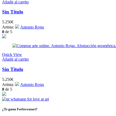
Añadir al carrito
Sin Título
5.250
€
Artista:
Antonio Rojas
0
de 5
Quick View
Añadir al carrito
Sin Título
5.250
€
Artista:
Antonio Rojas
0
de 5
¿Te gusta Forloveatart?