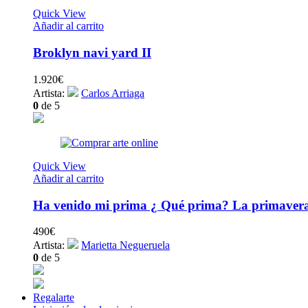
Quick View
Añadir al carrito
Broklyn navi yard II
1.920
€
Artista:
Carlos Arriaga
0
de 5
Quick View
Añadir al carrito
Ha venido mi prima ¿ Qué prima? La primaver
490
€
Artista:
Marietta Negueruela
0
de 5
Regalarte