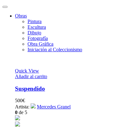
Obras
Pintura
Escultura
Dibujo
Fotografía
Obra Gráfica
Iniciación al Coleccionismo
Quick View
Añadir al carrito
Suspendido
500
€
Artista:
Mercedes Granel
0
de 5