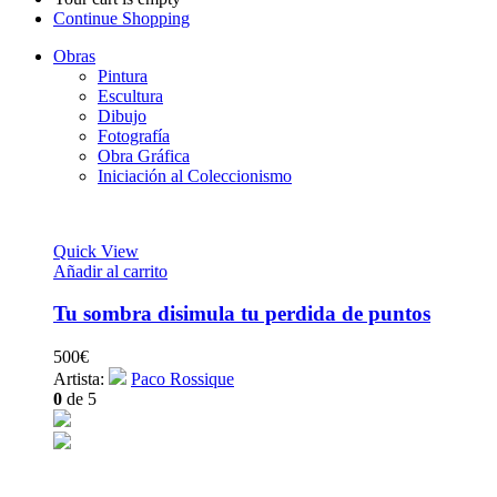
Continue Shopping
Obras
Pintura
Escultura
Dibujo
Fotografía
Obra Gráfica
Iniciación al Coleccionismo
Quick View
Añadir al carrito
Tu sombra disimula tu perdida de puntos
500
€
Artista:
Paco Rossique
0
de 5