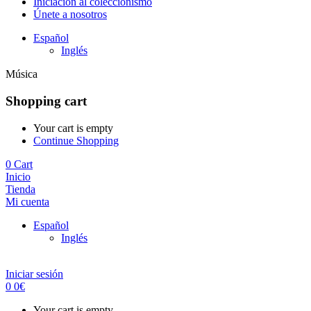
Iniciación al coleccionismo
Únete a nosotros
Español
Inglés
Música
Shopping cart
Your cart is empty
Continue Shopping
0
Cart
Inicio
Tienda
Mi cuenta
Español
Inglés
Iniciar sesión
0
0
€
Your cart is empty