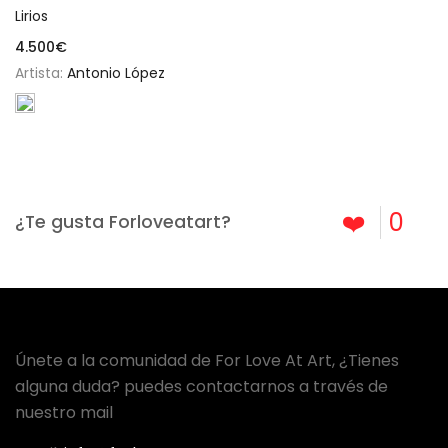
Lirios
4.500
€
Artista:
Antonio López
❤️
0
¿Te gusta Forloveatart?
Únete a la comunidad de For Love At Art, ¿Tienes
alguna duda? puedes contactarnos a través de
nuestro mail