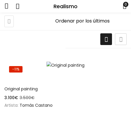
0
Realismo
-11%
Añadir al carrito
Original painting
3.100
€
3.500
€
Artista:
Tomás Castano