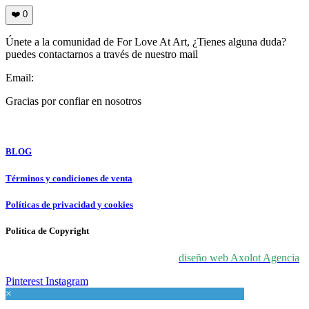
❤️
0
Únete a la comunidad de For Love At Art, ¿Tienes alguna duda?
puedes contactarnos a través de nuestro mail
Email:
info@forloveatart.com
Gracias por confiar en nosotros
For Love At Art
BLOG
Términos y condiciones de venta
Políticas de privacidad y cookies
Política de Copyright
© 2024 For Love At Art. Diseñado por
diseño web Axolot Agencia
Pinterest
Instagram
×