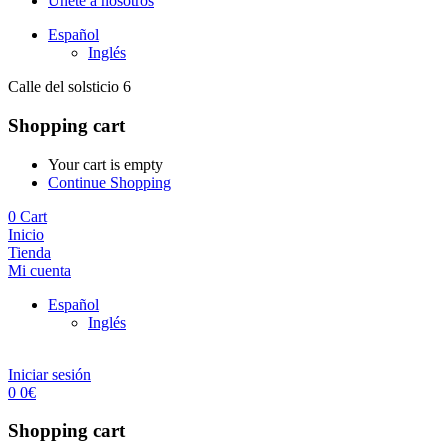
Únete a nosotros
Español
Inglés
Calle del solsticio 6
Shopping cart
Your cart is empty
Continue Shopping
0
Cart
Inicio
Tienda
Mi cuenta
Español
Inglés
Iniciar sesión
0
0
€
Shopping cart