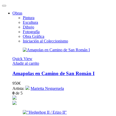
Obras
Pintura
Escultura
Dibujo
Fotografía
Obra Gráfica
Iniciación al Coleccionismo
Quick View
Añadir al carrito
Amapolas en Camino de San Román I
950
€
Artista:
Marietta Negueruela
0
de 5