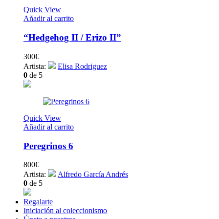
Quick View
Añadir al carrito
“Hedgehog II / Erizo II”
300
€
Artista:
Elisa Rodriguez
0
de 5
Quick View
Añadir al carrito
Peregrinos 6
800
€
Artista:
Alfredo García Andrés
0
de 5
Regalarte
Iniciación al coleccionismo