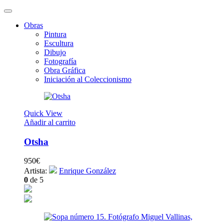
Obras
Pintura
Escultura
Dibujo
Fotografía
Obra Gráfica
Iniciación al Coleccionismo
Quick View
Añadir al carrito
Otsha
950
€
Artista:
Enrique González
0
de 5