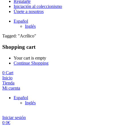
Regalarte
Iniciación al coleccionismo
Únete a nosotros
Español
Inglés
Tagged: "Acrílico"
Shopping cart
Your cart is empty
Continue Shopping
0
Cart
Inicio
Tienda
Mi cuenta
Español
Inglés
Iniciar sesión
0
0
€