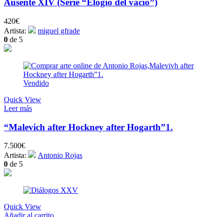
Ausente XIV (Serie “Elogio del vacío”)
420
€
Artista:
miguel gfrade
0
de 5
Vendido
Quick View
Leer más
“Malevich after Hockney after Hogarth”1.
7.500
€
Artista:
Antonio Rojas
0
de 5
Quick View
Añadir al carrito