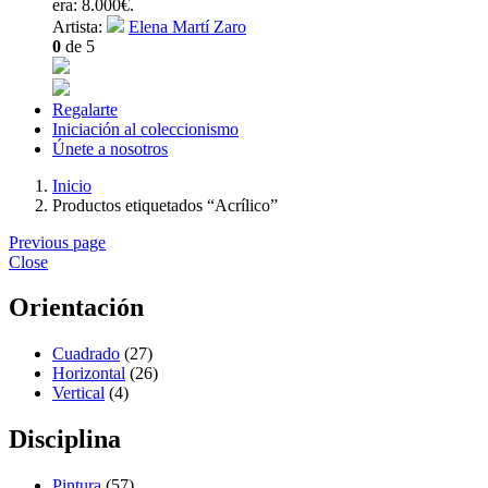
era: 8.000€.
Artista:
Elena Martí Zaro
0
de 5
Regalarte
Iniciación al coleccionismo
Únete a nosotros
Inicio
Productos etiquetados “Acrílico”
Previous page
Close
Orientación
Cuadrado
(27)
Horizontal
(26)
Vertical
(4)
Disciplina
Pintura
(57)