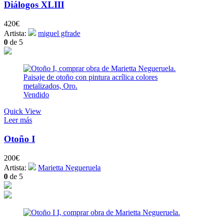
Diálogos XLIII
420
€
Artista:
miguel gfrade
0
de 5
Vendido
Quick View
Leer más
Otoño I
200
€
Artista:
Marietta Negueruela
0
de 5