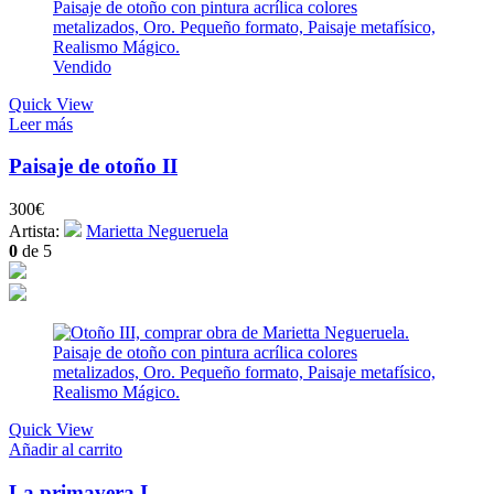
Vendido
Quick View
Leer más
Paisaje de otoño II
300
€
Artista:
Marietta Negueruela
0
de 5
Quick View
Añadir al carrito
La primavera I