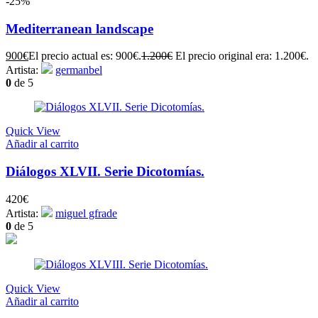
-25%
Mediterranean landscape
900
€
El precio actual es: 900€.
1.200
€
El precio original era: 1.200€.
Artista:
germanbel
0
de 5
Quick View
Añadir al carrito
Diálogos XLVII. Serie Dicotomías.
420
€
Artista:
miguel gfrade
0
de 5
Quick View
Añadir al carrito