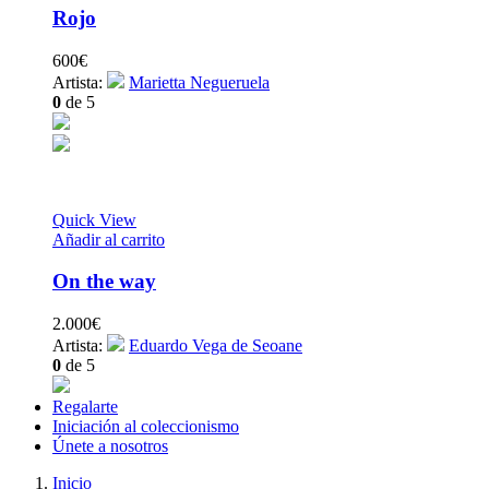
Rojo
600
€
Artista:
Marietta Negueruela
0
de 5
Quick View
Añadir al carrito
On the way
2.000
€
Artista:
Eduardo Vega de Seoane
0
de 5
Regalarte
Iniciación al coleccionismo
Únete a nosotros
Inicio