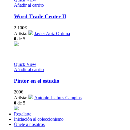
Añadir al carrito
Word Trade Center II
2.100
€
Artista:
Javier Aoiz Orduna
0
de 5
Quick View
Añadir al carrito
Pintor en el estudio
200
€
Artista:
Antonio Llabres Campins
0
de 5
Regalarte
Iniciación al coleccionismo
Únete a nosotros