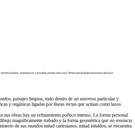
institucionales, corporativas y privadas poseen obra suya.
Posee una dilatada trayectoria artística:
nidos, paisajes limpios, todo dentro de un universo particular y
cas y orgánicas ligadas por líneas rectas que actúan como lazos
En sus obras hay un refinamiento poético intenso. La forma personal
del dibujo magníficamente trabado y la forma geométrica que no renuncia
isterio de sus mundos mitad cartesianos, mitad intuidos, se encuentra