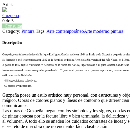
Artista
Guzpena
0
de 5
Consultar
Category:
Pintura
Tags:
Arte contemporáneo
Arte moderno pintura
Descripción
Guzpeña, seudónimo artístico de Enrique Rodríguez García, nació en 1964 en Prado de la Guzpeña, pequeña población
Su formación artística comienza en 1982 en la Facultad de Bellas Artes de la Universidad del País Vasco, en Bilbao,
A partir de 1992 fija su residencia en Almanza, en la ribera del río Cea, lugar cercano a su pueblo natal, donde tiene 
No recuerda cuando comenzó a pintar, pero desde 1976, año en el que realizó su primera exposición, siendo casi un
– 61 muestras individuales.
– 448 exposiciones colectivas.
– 62 premios y menciones.
Guzpeña posee un estilo artístico muy personal, con estructuras y obje
mágico. Obras de colores planos y líneas de contorno que diferencian
comunicantes.
Las obras de Guzpeña juegan con los símbolos y los signos, con las em
de pintar apuesta por la factura libre y bien terminada, la delicadeza
al volumen. A todo ello se añaden los cuidados contrastes de luces y 
el secreto de una obra que no encuentra fácil clasificación.