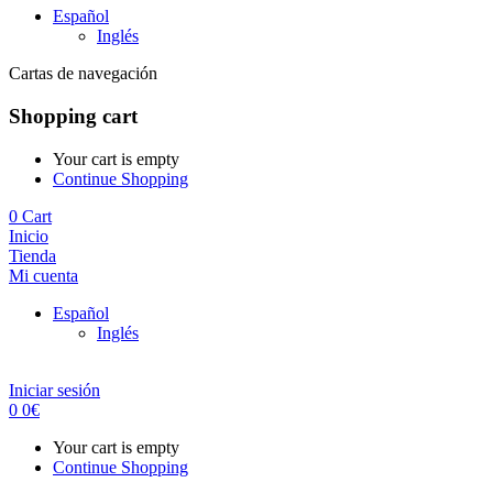
Español
Inglés
Cartas de navegación
Shopping cart
Your cart is empty
Continue Shopping
0
Cart
Inicio
Tienda
Mi cuenta
Español
Inglés
Iniciar sesión
0
0
€
Your cart is empty
Continue Shopping