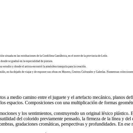
 situada en las estribaciones de la Cordillera Cantábrica, en el norte de la provincia de León.
 donde se graduó en la especialidad de pintura.
su estudio y donde el artista encontró la atmósfera tranquila para la creación.
 niño, no ha dejado de viajar y de exponer sus obras en Museos, Centros Culturales y Galerías.
Numerosas colecciones 
tos a medio camino entre el juguete y el artefacto mecánico, planos defi
 los espacios. Composiciones con una multiplicación de formas geométri
ociones y los sentimientos, construyendo un original léxico plástico. 
 y sutilidad del colorido previamente pensado, la firmeza de la línea y 
sombras, gradaciones cromáticas, perspectivas y profundidades. En ese m