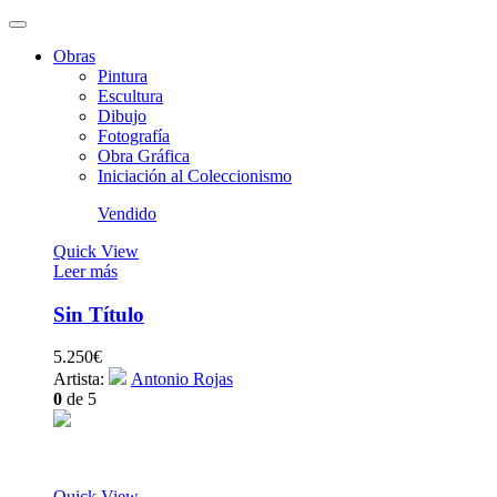
Obras
Pintura
Escultura
Dibujo
Fotografía
Obra Gráfica
Iniciación al Coleccionismo
Vendido
Quick View
Leer más
Sin Título
5.250
€
Artista:
Antonio Rojas
0
de 5
Quick View