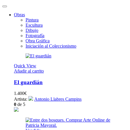
Obras
Pintura
Escultura
Dibujo
Fotografía
Obra Gráfica
Iniciación al Coleccionismo
Quick View
Añadir al carrito
El guardián
1.400
€
Artista:
Antonio Llabres Campins
0
de 5