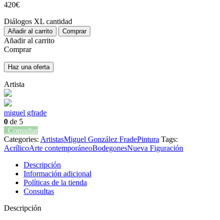
420
€
Diálogos XL cantidad
Añadir al carrito
Comprar
Añadir al carrito
Comprar
Haz una oferta
Artista
miguel gfrade
0
de 5
Consultar
Categories:
Artistas
Miguel González Frade
Pintura
Tags:
Acrílico
Arte contemporáneo
Bodegones
Nueva Figuración
Descripción
Información adicional
Políticas de la tienda
Consultas
Descripción