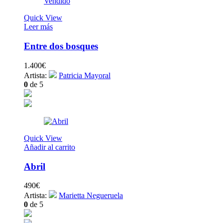
Vendido
Quick View
Leer más
Entre dos bosques
1.400
€
Artista:
Patricia Mayoral
0
de 5
Quick View
Añadir al carrito
Abril
490
€
Artista:
Marietta Negueruela
0
de 5