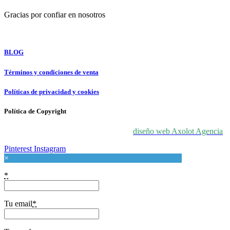
Gracias por confiar en nosotros
For Love At Art
BLOG
Términos y condiciones de venta
Políticas de privacidad y cookies
Política de Copyright
© 2024 For Love At Art. Diseñado por
diseño web Axolot Agencia
Pinterest
Instagram
×
*
Tu email
*