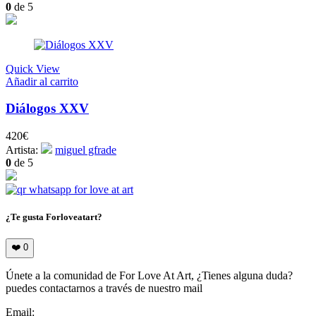
0
de 5
Quick View
Añadir al carrito
Diálogos XXV
420
€
Artista:
miguel gfrade
0
de 5
¿Te gusta Forloveatart?
❤️
0
Únete a la comunidad de For Love At Art, ¿Tienes alguna duda?
puedes contactarnos a través de nuestro mail
Email:
info@forloveatart.com