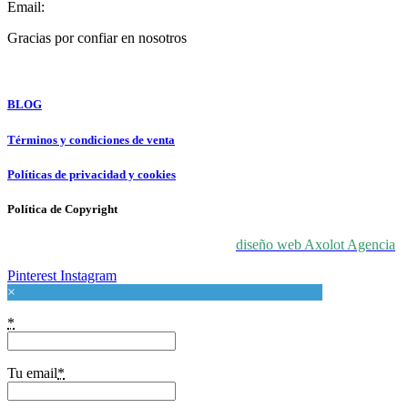
Email:
info@forloveatart.com
Gracias por confiar en nosotros
For Love At Art
BLOG
Términos y condiciones de venta
Políticas de privacidad y cookies
Política de Copyright
© 2024 For Love At Art. Diseñado por
diseño web Axolot Agencia
Pinterest
Instagram
×
*
Tu email
*