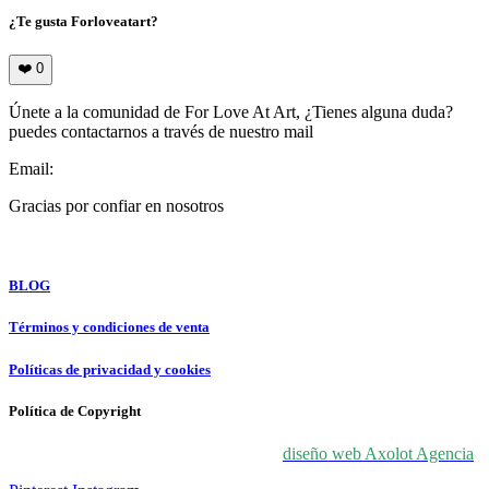
¿Te gusta Forloveatart?
❤️
0
Únete a la comunidad de For Love At Art, ¿Tienes alguna duda?
puedes contactarnos a través de nuestro mail
Email:
info@forloveatart.com
Gracias por confiar en nosotros
For Love At Art
BLOG
Términos y condiciones de venta
Políticas de privacidad y cookies
Política de Copyright
© 2024 For Love At Art. Diseñado por
diseño web Axolot Agencia