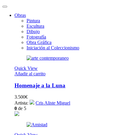
Obras
Pintura
Escultura
Dibujo
Fotografía
Obra Gráfica
Iniciación al Coleccionismo
Quick View
Añadir al carrito
Homenaje a la Luna
3.500
€
Artista:
Cris Aliste Miguel
0
de 5
Quick View