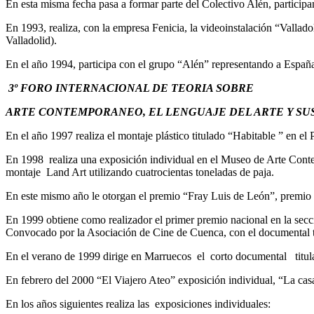
En esta misma fecha pasa a formar parte del Colectivo Alén, participa
En 1993, realiza, con la empresa Fenicia, la videoinstalación “Vallad
Valladolid).
En el año 1994, participa con el grupo “Alén” representando a Espa
3º FORO INTERNACIONAL DE TEORIA SOBRE
ARTE CONTEMPORANEO, EL LENGUAJE DEL ARTE Y SU
En el año 1997 realiza el montaje plástico titulado “Habitable ” en el
En 1998 realiza una exposición individual en el Museo de Arte Cont
montaje Land Art utilizando cuatrocientas toneladas de paja.
En este mismo año le otorgan el premio “Fray Luis de León”, premio na
En 1999 obtiene como realizador el primer premio nacional en la se
Convocado por la Asociación de Cine de Cuenca, con el documental t
En el verano de 1999 dirige en Marruecos el corto documental titu
En febrero del 2000 “El Viajero Ateo” exposición individual, “La ca
En los años siguientes realiza las exposiciones individuales: