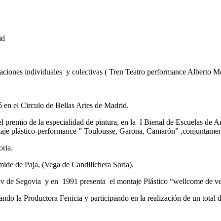
id
alaciones individuales y colectivas ( Tren Teatro performance Alberto M
 en el Circulo de Bellas Artes de Madrid.
l premio de la especialidad de pintura, en la I Bienal de Escuelas de A
ntaje plástico-performance ” Toulousse, Garona, Camarón” ,conjunta
oria.
ide de Paja, (Vega de Candilichera Soria).
xv de Segovia y en 1991 presenta el montaje Plástico “wellcome de ve
eando la Productora Fenicia y participando en la realización de un tota