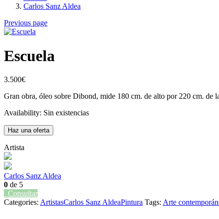
Carlos Sanz Aldea
Previous page
Escuela
3.500
€
Gran obra, óleo sobre Dibond, mide 180 cm. de alto por 220 cm. de l
Availability:
Sin existencias
Haz una oferta
Artista
Carlos Sanz Aldea
0
de 5
Consultar
Categories:
Artistas
Carlos Sanz Aldea
Pintura
Tags:
Arte contemporán