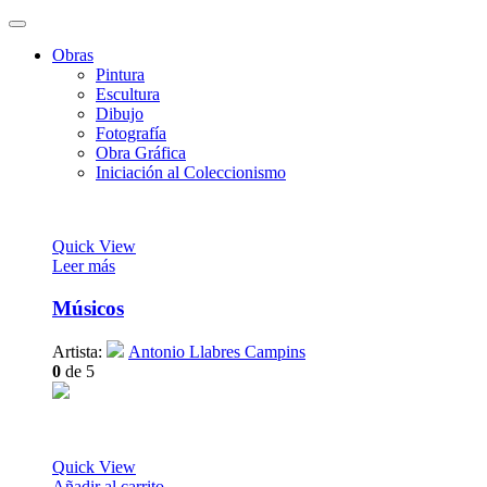
Obras
Pintura
Escultura
Dibujo
Fotografía
Obra Gráfica
Iniciación al Coleccionismo
Quick View
Leer más
Músicos
Artista:
Antonio Llabres Campins
0
de 5
Quick View
Añadir al carrito