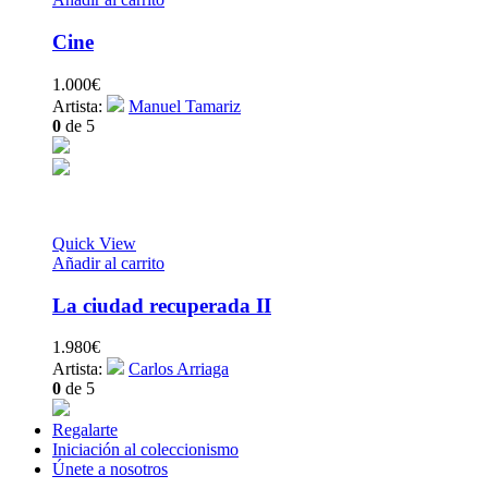
Cine
1.000
€
Artista:
Manuel Tamariz
0
de 5
Quick View
Añadir al carrito
La ciudad recuperada II
1.980
€
Artista:
Carlos Arriaga
0
de 5
Regalarte
Iniciación al coleccionismo
Únete a nosotros