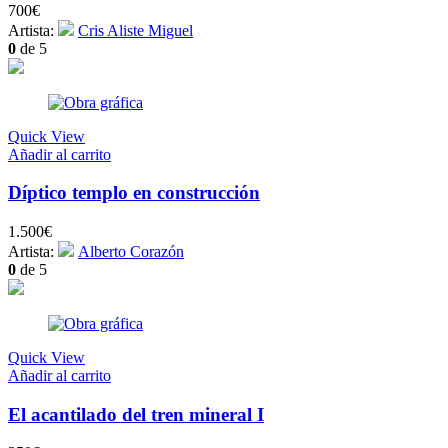
700
€
Artista:
Cris Aliste Miguel
0
de 5
Quick View
Añadir al carrito
Díptico templo en construcción
1.500
€
Artista:
Alberto Corazón
0
de 5
Quick View
Añadir al carrito
El acantilado del tren mineral I