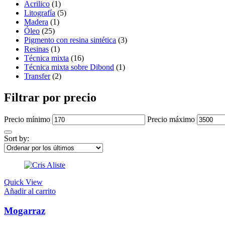
Acrilico
(1)
Litografía
(5)
Madera
(1)
Óleo
(25)
Pigmento con resina sintética
(3)
Resinas
(1)
Técnica mixta
(16)
Técnica mixta sobre Dibond
(1)
Transfer
(2)
Filtrar por precio
Precio mínimo
Precio máximo
Sort by:
Quick View
Añadir al carrito
Mogarraz