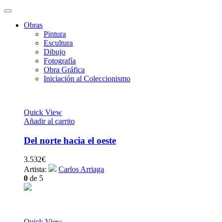
Obras
Pintura
Escultura
Dibujo
Fotografía
Obra Gráfica
Iniciación al Coleccionismo
Quick View
Añadir al carrito
Del norte hacia el oeste
3.532
€
Artista:
Carlos Arriaga
0
de 5
Quick View