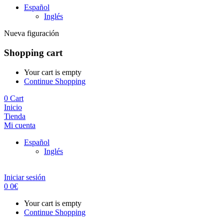
Español
Inglés
Nueva figuración
Shopping cart
Your cart is empty
Continue Shopping
0
Cart
Inicio
Tienda
Mi cuenta
Español
Inglés
Iniciar sesión
0
0
€
Your cart is empty
Continue Shopping