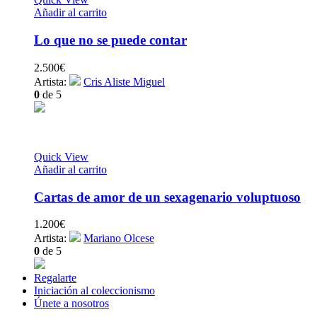
Añadir al carrito
Lo que no se puede contar
2.500
€
Artista:
Cris Aliste Miguel
0
de 5
Quick View
Añadir al carrito
Cartas de amor de un sexagenario voluptuoso
1.200
€
Artista:
Mariano Olcese
0
de 5
Regalarte
Iniciación al coleccionismo
Únete a nosotros