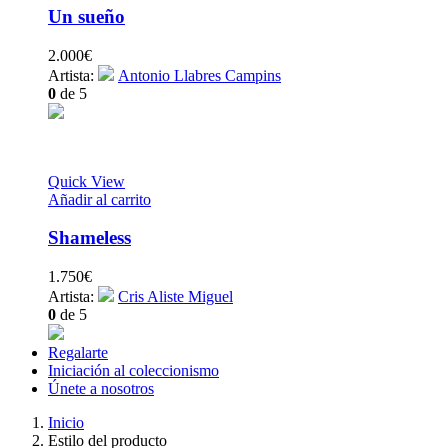
Un sueño
2.000
€
Artista:
Antonio Llabres Campins
0
de 5
Quick View
Añadir al carrito
Shameless
1.750
€
Artista:
Cris Aliste Miguel
0
de 5
Regalarte
Iniciación al coleccionismo
Únete a nosotros
Inicio
Estilo del producto