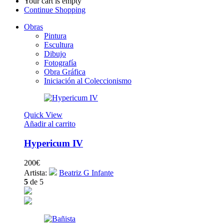
Your cart is empty
Continue Shopping
Obras
Pintura
Escultura
Dibujo
Fotografía
Obra Gráfica
Iniciación al Coleccionismo
Quick View
Añadir al carrito
Hypericum IV
200
€
Artista:
Beatriz G Infante
5
de 5