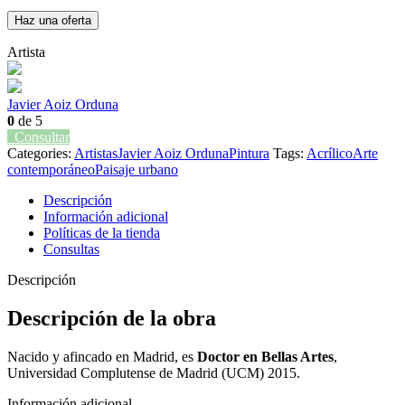
Haz una oferta
Artista
Javier Aoiz Orduna
0
de 5
Consultar
Categories:
Artistas
Javier Aoiz Orduna
Pintura
Tags:
Acrílico
Arte
contemporáneo
Paisaje urbano
Descripción
Información adicional
Políticas de la tienda
Consultas
Descripción
Descripción de la obra
Nacido y afincado en Madrid, es
Doctor en Bellas Artes
,
Universidad Complutense de Madrid (UCM) 2015.
Información adicional