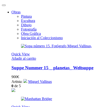
Obras
Pintura
Escultura
Dibujo
Fotografía
Obra Gráfica
Iniciación al Coleccionismo
Quick View
Añadir al carrito
Suppe Nummer 15 _ planetas_ Weltsuppe
900
€
Artista:
Miguel Vallinas
0
de 5
Quick View