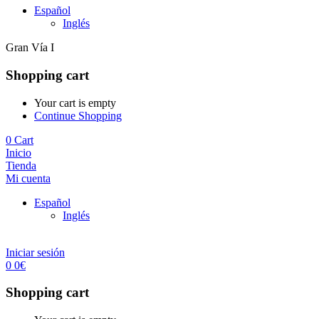
Español
Inglés
Gran Vía I
Shopping cart
Your cart is empty
Continue Shopping
0
Cart
Inicio
Tienda
Mi cuenta
Español
Inglés
Iniciar sesión
0
0
€
Shopping cart