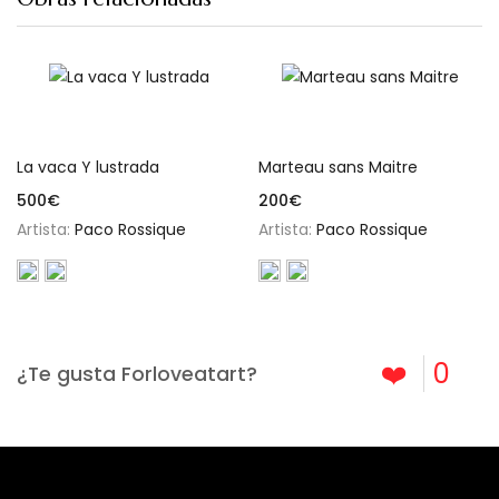
Añadir al carrito
Añadir al carrito
La vaca Y lustrada
Marteau sans Maitre
500
€
200
€
Artista:
Paco Rossique
Artista:
Paco Rossique
❤️
0
¿Te gusta Forloveatart?