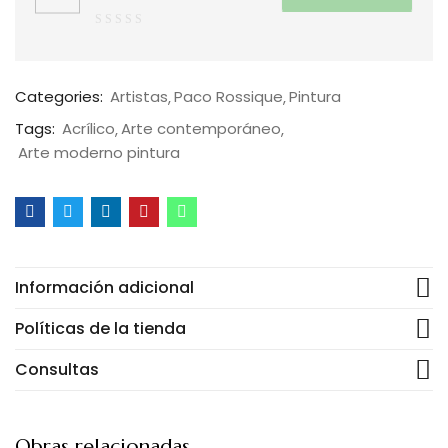
0
de
5
Categories:
Artistas
Paco Rossique
Pintura
Tags:
Acrílico
Arte contemporáneo
Arte moderno pintura
Información adicional
Políticas de la tienda
Consultas
Obras relacionadas