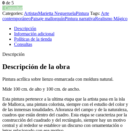
0
de 5
Consultar
Categories:
Artistas
Marietta Negueruela
Pintura
Tags:
Arte
contemporáneo
Paisaje mallorquín
Pintura narrativa
Realismo Mágico
Descripción
Información adicional
Políticas de la tienda
Consultas
Descripción
Descripción de la obra
Pintura acrílica sobre lienzo enmarcada con moldura natural.
Mide 100 cm. de alto y 100 cm. de ancho.
Esta pintura pertenece a la ultima etapa que la artista pasa en la isla
de Mallorca, una pintura colorista, siempre con el estudio del color y
de las inmensas tonalidades. Añoranza del campo y de la naturaleza,
cuadros que están dentro del cuadro. Esta etapa se caracteriza por la
construcción del cuadrado y del rectángulo, siempre hay un motivo
central y al rededor se establece un discurso con ornamentación o
letras relacionado con ese motivo.