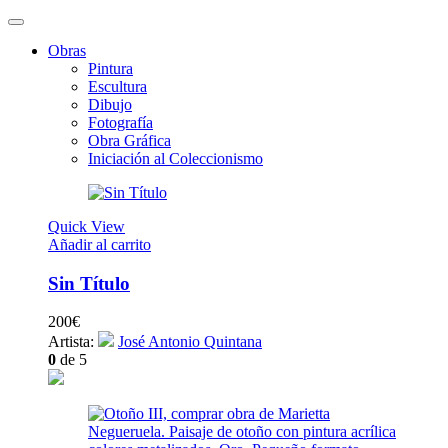
Obras
Pintura
Escultura
Dibujo
Fotografía
Obra Gráfica
Iniciación al Coleccionismo
Quick View
Añadir al carrito
Sin Título
200
€
Artista:
José Antonio Quintana
0
de 5