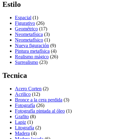
Estilo
Espacial
(1)
Figurativo
(26)
Geométrico
(17)
Neometafísica
(3)
Neometafísico
(1)
Nueva figuración
(9)
Pintura metafísica
(4)
Realismo mágico
(26)
Surrealismo
(23)
Tecnica
Acero Corten
(2)
Acrilico
(12)
Bronce a la cera perdida
(3)
Fotografía
(26)
Fotografía pintada al óleo
(1)
Grafito
(8)
Lapiz
(1)
Litografía
(2)
Madera
(4)
Madera lacada
(6)