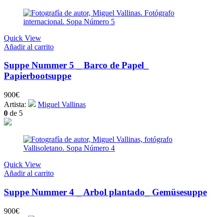
Quick View
Añadir al carrito
Suppe Nummer 5 _ Barco de Papel_
Papierbootsuppe
900
€
Artista:
Miguel Vallinas
0
de 5
Quick View
Añadir al carrito
Suppe Nummer 4 _ Arbol plantado_ Gemüsesuppe
900
€