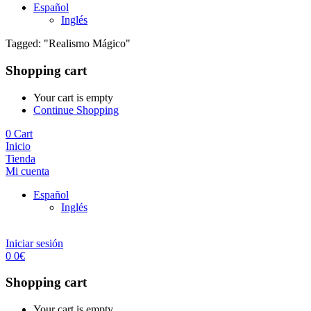
Español
Inglés
Tagged: "Realismo Mágico"
Shopping cart
Your cart is empty
Continue Shopping
0
Cart
Inicio
Tienda
Mi cuenta
Español
Inglés
Iniciar sesión
0
0
€
Shopping cart
Your cart is empty