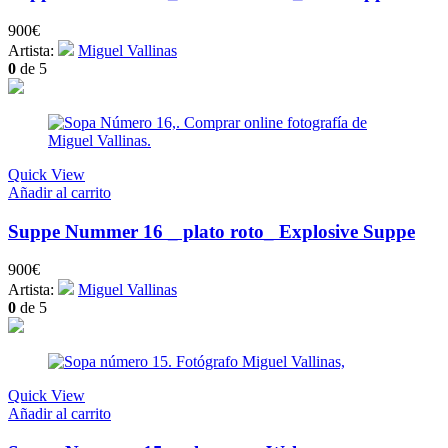
900
€
Artista:
Miguel Vallinas
0
de 5
Quick View
Añadir al carrito
Suppe Nummer 16 _ plato roto_ Explosive Suppe
900
€
Artista:
Miguel Vallinas
0
de 5
Quick View
Añadir al carrito