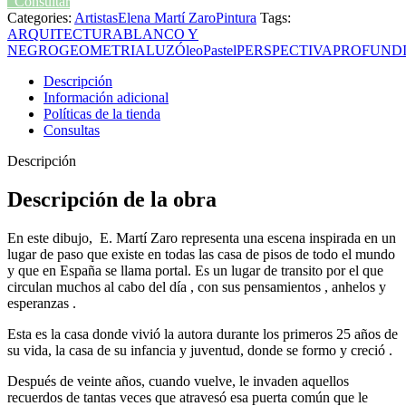
Consultar
Categories:
Artistas
Elena Martí Zaro
Pintura
Tags:
ARQUITECTURA
BLANCO Y
NEGRO
GEOMETRIA
LUZ
Óleo
Pastel
PERSPECTIVA
PROFUND
Descripción
Información adicional
Políticas de la tienda
Consultas
Descripción
Descripción de la obra
En este dibujo, E. Martí Zaro representa una escena inspirada en un
lugar de paso que existe en todas las casa de pisos de todo el mundo
y que en España se llama portal. Es un lugar de transito por el que
circulan muchos al cabo del día , con sus pensamientos , anhelos y
esperanzas .
Esta es la casa donde vivió la autora durante los primeros 25 años de
su vida, la casa de su infancia y juventud, donde se formo y creció .
Después de veinte años, cuando vuelve, le invaden aquellos
recuerdos de tantas veces que atravesó esa puerta común que le