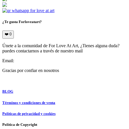
¿Te gusta Forloveatart?
❤️
0
Únete a la comunidad de For Love At Art, ¿Tienes alguna duda?
puedes contactarnos a través de nuestro mail
Email:
info@forloveatart.com
Gracias por confiar en nosotros
For Love At Art
BLOG
Términos y condiciones de venta
Políticas de privacidad y cookies
Política de Copyright