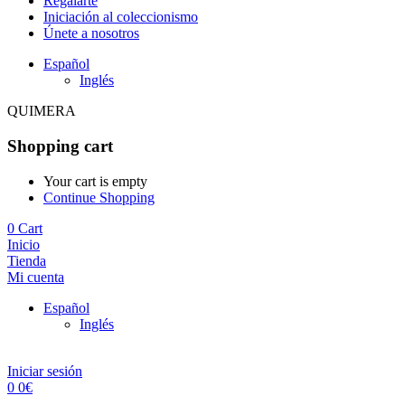
Regalarte
Iniciación al coleccionismo
Únete a nosotros
Español
Inglés
QUIMERA
Shopping cart
Your cart is empty
Continue Shopping
0
Cart
Inicio
Tienda
Mi cuenta
Español
Inglés
Iniciar sesión
0
0
€