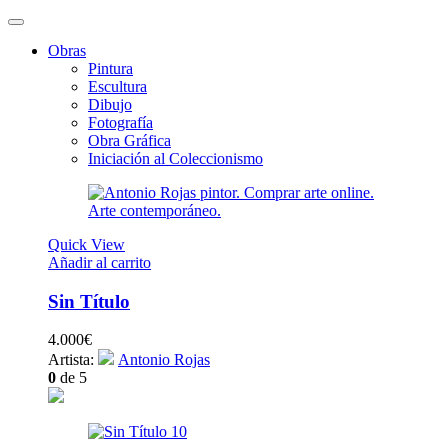
Obras
Pintura
Escultura
Dibujo
Fotografía
Obra Gráfica
Iniciación al Coleccionismo
Quick View
Añadir al carrito
Sin Título
4.000
€
Artista:
Antonio Rojas
0
de 5