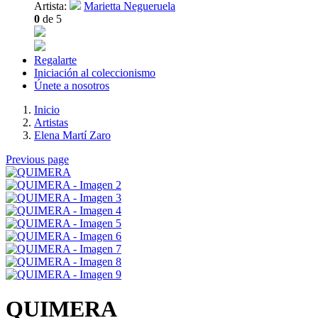
Artista:
Marietta Negueruela
0
de 5
Regalarte
Iniciación al coleccionismo
Únete a nosotros
Inicio
Artistas
Elena Martí Zaro
Previous page
QUIMERA