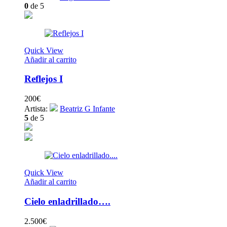
0
de 5
Quick View
Añadir al carrito
Reflejos I
200
€
Artista:
Beatriz G Infante
5
de 5
Quick View
Añadir al carrito
Cielo enladrillado….
2.500
€