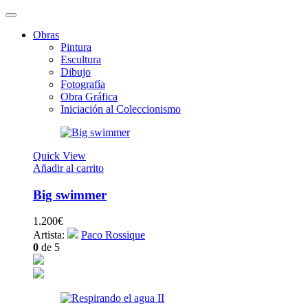
Obras
Pintura
Escultura
Dibujo
Fotografía
Obra Gráfica
Iniciación al Coleccionismo
Quick View
Añadir al carrito
Big swimmer
1.200
€
Artista:
Paco Rossique
0
de 5