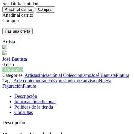
Sin Título cantidad
Añadir al carrito
Comprar
Añadir al carrito
Comprar
Haz una oferta
Artista
José Bautista
0
de 5
Consultar
Categories:
Artistas
Iniciación al Coleccionismo
José Bautista
Pintura
Tags:
Arte contemporáneo
Expresionismo
Fauvismo
Nueva
Figuración
Pintura
Descripción
Información adicional
Políticas de la tienda
Consultas
Descripción