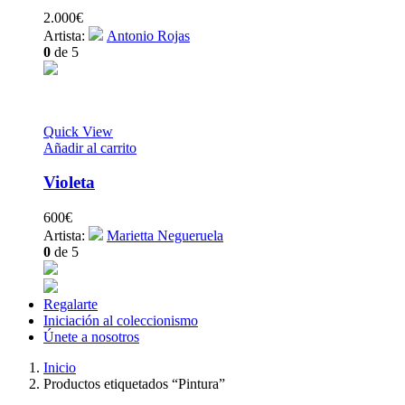
2.000
€
Artista:
Antonio Rojas
0
de 5
Quick View
Añadir al carrito
Violeta
600
€
Artista:
Marietta Negueruela
0
de 5
Regalarte
Iniciación al coleccionismo
Únete a nosotros
Inicio
Productos etiquetados “Pintura”