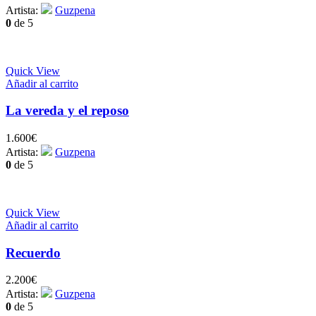
Artista:
Guzpena
0
de 5
Quick View
Añadir al carrito
La vereda y el reposo
1.600
€
Artista:
Guzpena
0
de 5
Quick View
Añadir al carrito
Recuerdo
2.200
€
Artista:
Guzpena
0
de 5