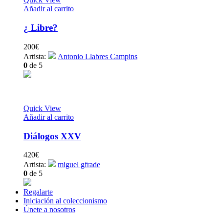
Añadir al carrito
¿ Libre?
200
€
Artista:
Antonio Llabres Campins
0
de 5
Quick View
Añadir al carrito
Diálogos XXV
420
€
Artista:
miguel gfrade
0
de 5
Regalarte
Iniciación al coleccionismo
Únete a nosotros