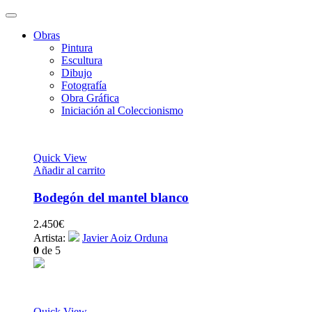
Obras
Pintura
Escultura
Dibujo
Fotografía
Obra Gráfica
Iniciación al Coleccionismo
Quick View
Añadir al carrito
Bodegón del mantel blanco
2.450
€
Artista:
Javier Aoiz Orduna
0
de 5
Quick View