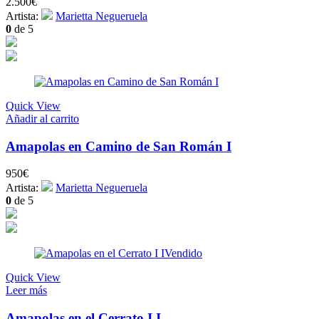
2.500
€
Artista:
Marietta Negueruela
0
de 5
Quick View
Añadir al carrito
Amapolas en Camino de San Román I
950
€
Artista:
Marietta Negueruela
0
de 5
Vendido
Quick View
Leer más
Amapolas en el Cerrato I I