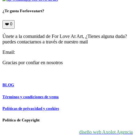
¿Te gusta Forloveatart?
❤️
0
Únete a la comunidad de For Love At Art, ¿Tienes alguna duda?
puedes contactarnos a través de nuestro mail
Email:
info@forloveatart.com
Gracias por confiar en nosotros
For Love At Art
BLOG
Términos y condiciones de venta
Políticas de privacidad y cookies
Política de Copyright
© 2024 For Love At Art. Diseñado por
diseño web Axolot Agencia