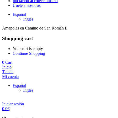
Iniciación al coleccionismo
Únete a nosotros
Español
Inglés
Amapolas en Camino de San Román II
Shopping cart
Your cart is empty
Continue Shopping
0
Cart
Inicio
Tienda
Mi cuenta
Español
Inglés
Iniciar sesión
0
0
€