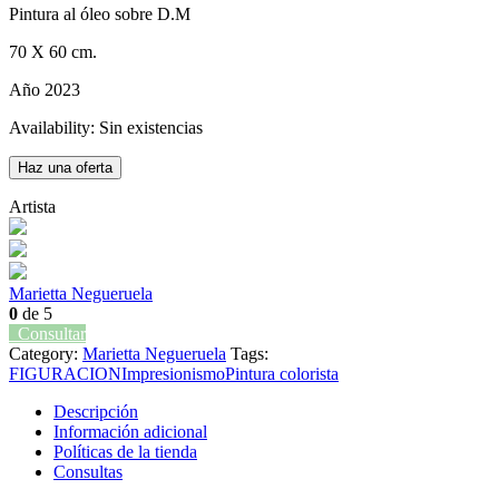
Pintura al óleo sobre D.M
70 X 60 cm.
Año 2023
Availability:
Sin existencias
Haz una oferta
Artista
Marietta Negueruela
0
de 5
Consultar
Category:
Marietta Negueruela
Tags:
FIGURACION
Impresionismo
Pintura colorista
Descripción
Información adicional
Políticas de la tienda
Consultas