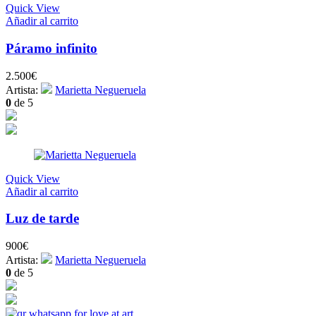
Quick View
Añadir al carrito
Páramo infinito
2.500
€
Artista:
Marietta Negueruela
0
de 5
Quick View
Añadir al carrito
Luz de tarde
900
€
Artista:
Marietta Negueruela
0
de 5