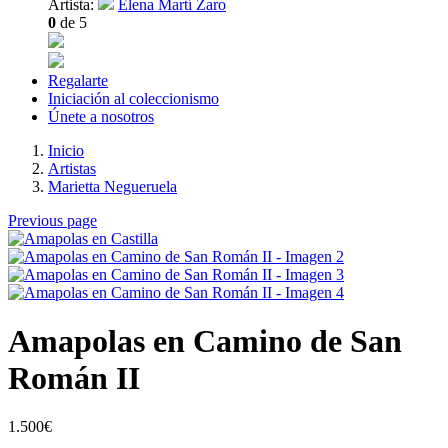
Artista:
Elena Martí Zaro
0
de 5
Regalarte
Iniciación al coleccionismo
Únete a nosotros
Inicio
Artistas
Marietta Negueruela
Previous page
Amapolas en Camino de San
Román II
1.500
€