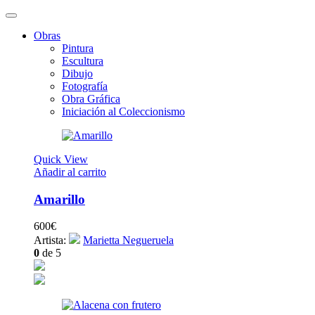
Obras
Pintura
Escultura
Dibujo
Fotografía
Obra Gráfica
Iniciación al Coleccionismo
Quick View
Añadir al carrito
Amarillo
600
€
Artista:
Marietta Negueruela
0
de 5