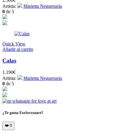
2.500
€
Artista:
Marietta Negueruela
0
de 5
Quick View
Añadir al carrito
Calas
1.190
€
Artista:
Marietta Negueruela
0
de 5
¿Te gusta Forloveatart?
❤️
0