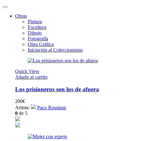
Obras
Pintura
Escultura
Dibujo
Fotografía
Obra Gráfica
Iniciación al Coleccionismo
Quick View
Añadir al carrito
Los prisioneros son los de afuera
200
€
Artista:
Paco Rossique
0
de 5