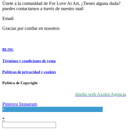
Únete a la comunidad de For Love At Art, ¿Tienes alguna duda?
puedes contactarnos a través de nuestro mail
Email:
info@forloveatart.com
Gracias por confiar en nosotros
For Love At Art
BLOG
Términos y condiciones de venta
Políticas de privacidad y cookies
Política de Copyright
© 2024 For Love At Art. Diseñado por
diseño web Axolot Agencia
Pinterest
Instagram
×
*