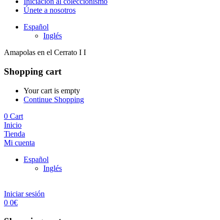
Iniciación al coleccionismo
Únete a nosotros
Español
Inglés
Amapolas en el Cerrato I I
Shopping cart
Your cart is empty
Continue Shopping
0
Cart
Inicio
Tienda
Mi cuenta
Español
Inglés
Iniciar sesión
0
0
€