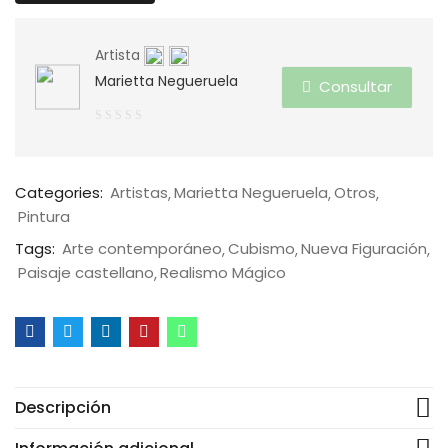
Artista
Marietta Negueruela
Consultar
0
de
5
Categories:
Artistas
Marietta Negueruela
Otros
Pintura
Tags:
Arte contemporáneo
Cubismo
Nueva Figuración
Paisaje castellano
Realismo Mágico
Descripción