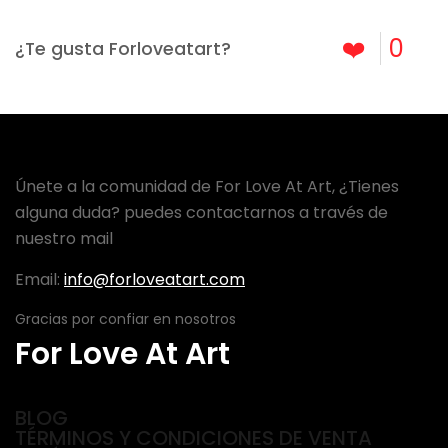
❤️
0
¿Te gusta Forloveatart?
Únete a la comunidad de For Love At Art, ¿Tienes
alguna duda? puedes contactarnos a través de
nuestro mail
Email:
info@forloveatart.com
Gracias por confiar en nosotros
For Love At Art
BLOG
TÉRMINOS Y CONDICIONES DE VENTA