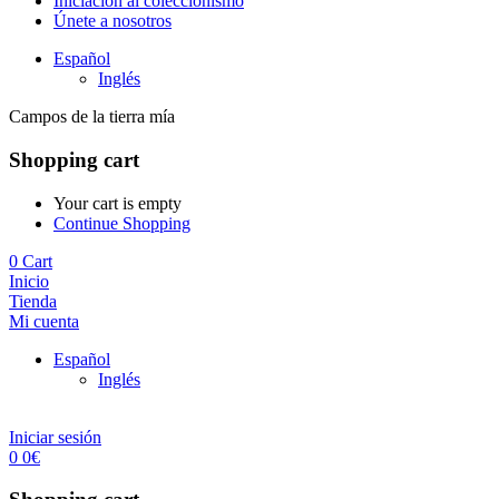
Iniciación al coleccionismo
Únete a nosotros
Español
Inglés
Campos de la tierra mía
Shopping cart
Your cart is empty
Continue Shopping
0
Cart
Inicio
Tienda
Mi cuenta
Español
Inglés
Iniciar sesión
0
0
€