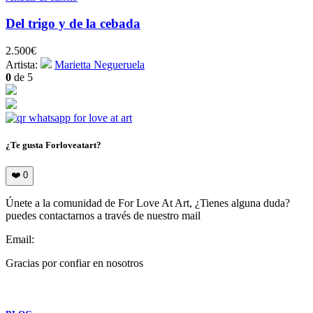
Del trigo y de la cebada
2.500
€
Artista:
Marietta Negueruela
0
de 5
¿Te gusta Forloveatart?
❤️
0
Únete a la comunidad de For Love At Art, ¿Tienes alguna duda?
puedes contactarnos a través de nuestro mail
Email:
info@forloveatart.com
Gracias por confiar en nosotros
For Love At Art