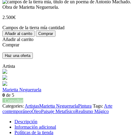
2.500
€
Campos de la tierra mía cantidad
Añadir al carrito
Comprar
Añadir al carrito
Comprar
Haz una oferta
Artista
Marietta Negueruela
0
de 5
Consultar
Categories:
Artistas
Marietta Negueruela
Pintura
Tags:
Arte
contemporáneo
Óleo
Paisaje Metafísico
Realismo Mágico
Descripción
Información adicional
Políticas de la tienda