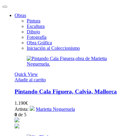
Obras
Pintura
Escultura
Dibujo
Fotografía
Obra Gráfica
Iniciación al Coleccionismo
Quick View
Añadir al carrito
Pintando Cala Figuera, Calvia, Mallorca
1.190
€
Artista:
Marietta Negueruela
0
de 5