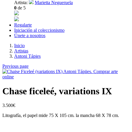
Artista:
Marietta Negueruela
0
de 5
Regalarte
Iniciación al coleccionismo
Únete a nosotros
Inicio
Artistas
Antoni Tápies
Previous page
Chase ficeleé, variations IX
3.500
€
Litografía, el papel mide 75 X 105 cm. la mancha 68 X 78 cm.