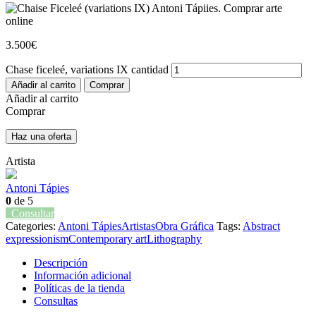
3.500
€
Chase ficeleé, variations IX cantidad
Añadir al carrito
Comprar
Añadir al carrito
Comprar
Haz una oferta
Artista
Antoni Tápies
0
de 5
Consultar
Categories:
Antoni Tápies
Artistas
Obra Gráfica
Tags:
Abstract
expressionism
Contemporary art
Lithography
Descripción
Información adicional
Políticas de la tienda
Consultas