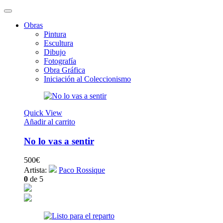
Obras
Pintura
Escultura
Dibujo
Fotografía
Obra Gráfica
Iniciación al Coleccionismo
Quick View
Añadir al carrito
No lo vas a sentir
500
€
Artista:
Paco Rossique
0
de 5