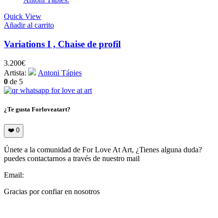
Quick View
Añadir al carrito
Variations I , Chaise de profil
3.200
€
Artista:
Antoni Tápies
0
de 5
¿Te gusta Forloveatart?
❤️
0
Únete a la comunidad de For Love At Art, ¿Tienes alguna duda?
puedes contactarnos a través de nuestro mail
Email:
info@forloveatart.com
Gracias por confiar en nosotros
For Love At Art