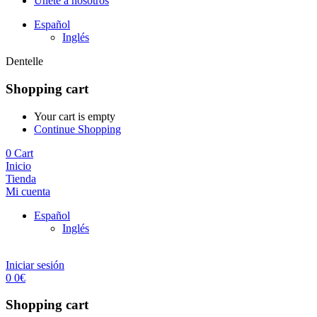
Únete a nosotros
Español
Inglés
Dentelle
Shopping cart
Your cart is empty
Continue Shopping
0
Cart
Inicio
Tienda
Mi cuenta
Español
Inglés
Iniciar sesión
0
0
€
Shopping cart