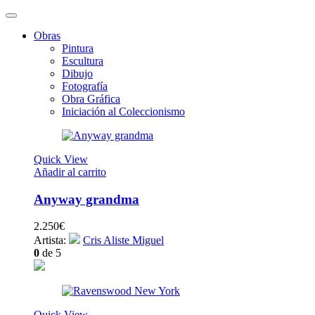
Obras
Pintura
Escultura
Dibujo
Fotografía
Obra Gráfica
Iniciación al Coleccionismo
Quick View
Añadir al carrito
Anyway grandma
2.250
€
Artista:
Cris Aliste Miguel
0
de 5
Quick View