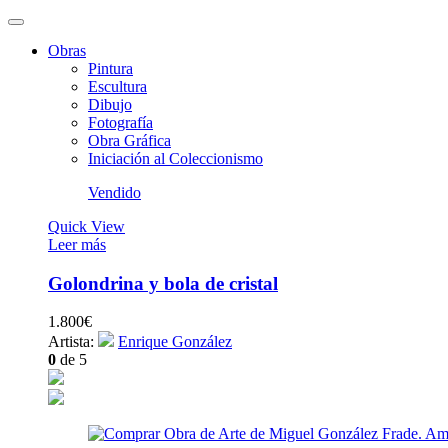
Obras
Pintura
Escultura
Dibujo
Fotografía
Obra Gráfica
Iniciación al Coleccionismo
Vendido
Quick View
Leer más
Golondrina y bola de cristal
1.800
€
Artista:
Enrique González
0
de 5