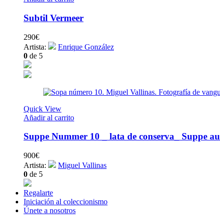
Subtil Vermeer
290
€
Artista:
Enrique González
0
de 5
Quick View
Añadir al carrito
Suppe Nummer 10 _ lata de conserva_ Suppe au
900
€
Artista:
Miguel Vallinas
0
de 5
Regalarte
Iniciación al coleccionismo
Únete a nosotros