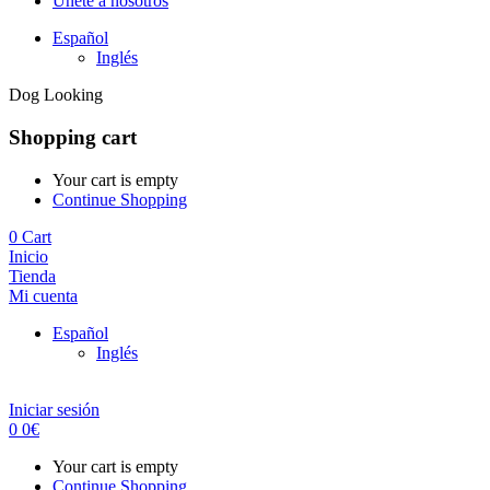
Únete a nosotros
Español
Inglés
Dog Looking
Shopping cart
Your cart is empty
Continue Shopping
0
Cart
Inicio
Tienda
Mi cuenta
Español
Inglés
Iniciar sesión
0
0
€
Your cart is empty
Continue Shopping