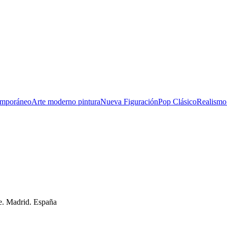
emporáneo
Arte moderno pintura
Nueva Figuración
Pop Clásico
Realismo
e. Madrid. España