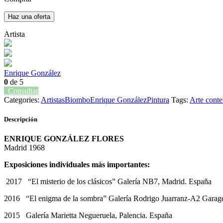
Haz una oferta
Artista
Enrique González
0
de 5
Consultar
Categories:
Artistas
Biombo
Enrique González
Pintura
Tags:
Arte cont
Descripción
ENRIQUE GONZÁLEZ FLORES
Madrid 1968
Exposiciones individuales más importantes:
2017 “El misterio de los clásicos” Galería NB7, Madrid. España
2016 “El enigma de la sombra” Galería Rodrigo Juarranz-A2 Garag
2015 Galería Marietta Negueruela, Palencia. España