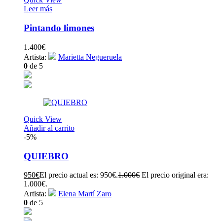
Leer más
Pintando limones
1.400
€
Artista:
Marietta Negueruela
0
de 5
Quick View
Añadir al carrito
-5%
QUIEBRO
950
€
El precio actual es: 950€.
1.000
€
El precio original era:
1.000€.
Artista:
Elena Martí Zaro
0
de 5