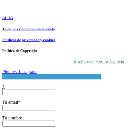
For Love At Art
BLOG
Términos y condiciones de venta
Políticas de privacidad y cookies
Política de Copyright
© 2024 For Love At Art. Diseñado por
diseño web Axolot Agencia
Pinterest
Instagram
×
*
Tu email
*
Tu nombre