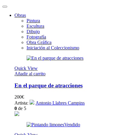
Obras
Pintura
Escultura
Dibujo
Fotografía
Obra Gráfica
Iniciación al Coleccionismo
Quick View
Añadir al carrito
En el parque de atracciones
200
€
Artista:
Antonio Llabres Campins
0
de 5
Vendido
Quick View