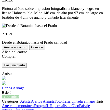
2.912
€
Pintura al óleo sobre impresión fotográfica a blanco y negro en
lienzo Hahnemühle. Mide 146 cm. de alto por 97 cm. de largo en
bastidor de 4 cm. de ancho y pintado lateralmente.
2.912
€
Desde el Botánico hasta el Prado cantidad
Añadir al carrito
Comprar
Añadir al carrito
Comprar
Haz una oferta
Artista
Carlos Arriaga
0
de 5
Consultar
Categories:
Artistas
Carlos Arriaga
Fotografía pintada a mano
Tags:
Arte contemporáneo
Fotografía
Hiperrealismo
Óleo
Paisaje