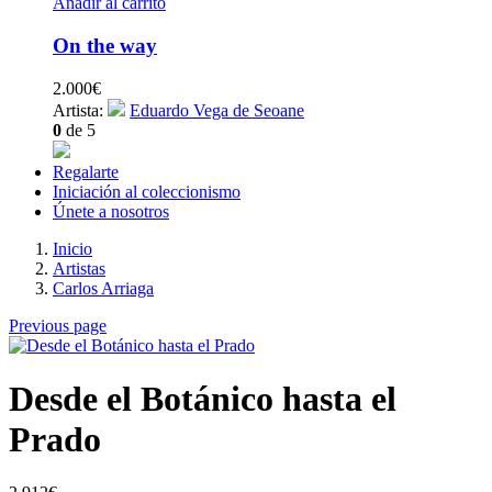
Añadir al carrito
On the way
2.000
€
Artista:
Eduardo Vega de Seoane
0
de 5
Regalarte
Iniciación al coleccionismo
Únete a nosotros
Inicio
Artistas
Carlos Arriaga
Previous page
Desde el Botánico hasta el
Prado