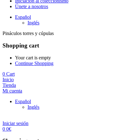
Iniciación al coleccionismo
Únete a nosotros
Español
Inglés
Pináculos torres y cúpulas
Shopping cart
Your cart is empty
Continue Shopping
0
Cart
Inicio
Tienda
Mi cuenta
Español
Inglés
Iniciar sesión
0
0
€