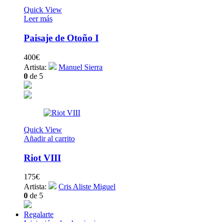
Quick View
Leer más
Paisaje de Otoño I
400
€
Artista:
Manuel Sierra
0
de 5
Quick View
Añadir al carrito
Riot VIII
175
€
Artista:
Cris Aliste Miguel
0
de 5
Regalarte