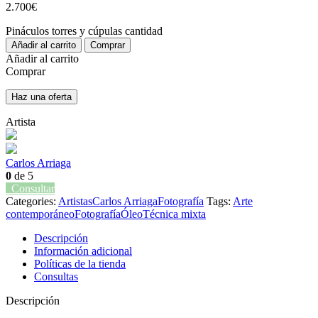
2.700
€
Pináculos torres y cúpulas cantidad
Añadir al carrito
Comprar
Añadir al carrito
Comprar
Haz una oferta
Artista
Carlos Arriaga
0
de 5
Consultar
Categories:
Artistas
Carlos Arriaga
Fotografía
Tags:
Arte
contemporáneo
Fotografía
Óleo
Técnica mixta
Descripción
Información adicional
Políticas de la tienda
Consultas
Descripción