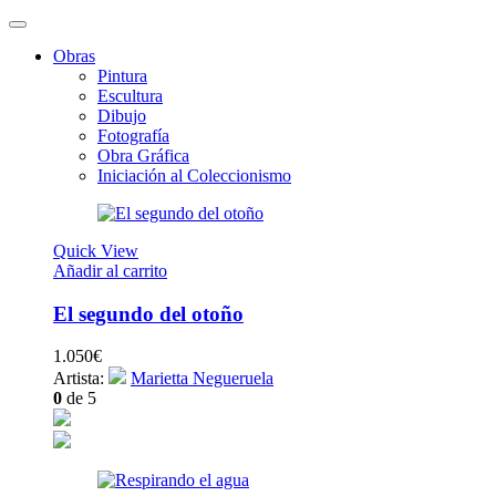
Obras
Pintura
Escultura
Dibujo
Fotografía
Obra Gráfica
Iniciación al Coleccionismo
Quick View
Añadir al carrito
El segundo del otoño
1.050
€
Artista:
Marietta Negueruela
0
de 5