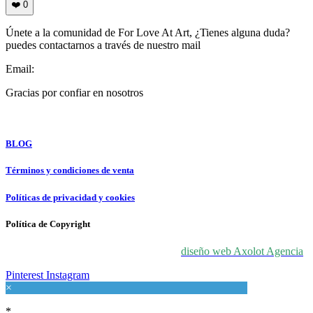
❤️
0
Únete a la comunidad de For Love At Art, ¿Tienes alguna duda?
puedes contactarnos a través de nuestro mail
Email:
info@forloveatart.com
Gracias por confiar en nosotros
For Love At Art
BLOG
Términos y condiciones de venta
Políticas de privacidad y cookies
Política de Copyright
© 2024 For Love At Art. Diseñado por
diseño web Axolot Agencia
Pinterest
Instagram
×
*