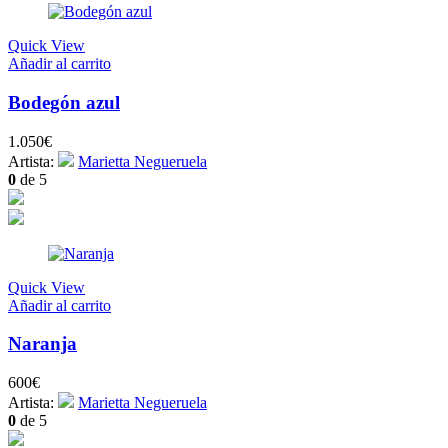
Quick View
Añadir al carrito
Bodegón azul
1.050
€
Artista:
Marietta Negueruela
0
de 5
Quick View
Añadir al carrito
Naranja
600
€
Artista:
Marietta Negueruela
0
de 5