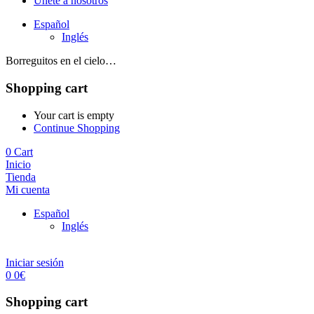
Únete a nosotros
Español
Inglés
Borreguitos en el cielo…
Shopping cart
Your cart is empty
Continue Shopping
0
Cart
Inicio
Tienda
Mi cuenta
Español
Inglés
Iniciar sesión
0
0
€
Shopping cart