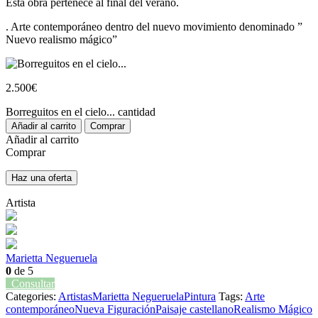
Esta obra pertenece al final del verano.
. Arte contemporáneo dentro del nuevo movimiento denominado ”
Nuevo realismo mágico”
2.500
€
Borreguitos en el cielo... cantidad
Añadir al carrito
Comprar
Añadir al carrito
Comprar
Haz una oferta
Artista
Marietta Negueruela
0
de 5
Consultar
Categories:
Artistas
Marietta Negueruela
Pintura
Tags:
Arte
contemporáneo
Nueva Figuración
Paisaje castellano
Realismo Mágico