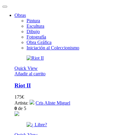
Obras
Pintura
Escultura
Dibujo
Fotografía
Obra Gráfica
Iniciación al Coleccionismo
Quick View
Añadir al carrito
Riot II
175
€
Artista:
Cris Aliste Miguel
0
de 5
Quick View