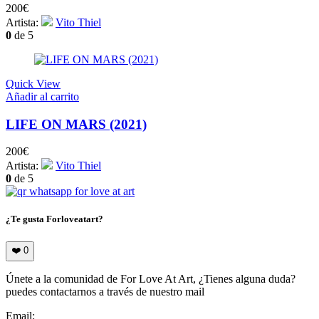
200
€
Artista:
Vito Thiel
0
de 5
Quick View
Añadir al carrito
LIFE ON MARS (2021)
200
€
Artista:
Vito Thiel
0
de 5
¿Te gusta Forloveatart?
❤️
0
Únete a la comunidad de For Love At Art, ¿Tienes alguna duda?
puedes contactarnos a través de nuestro mail
Email:
info@forloveatart.com