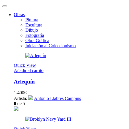
Obras
Pintura
Escultura
Dibujo
Fotografía
Obra Gráfica
Iniciación al Coleccionismo
Quick View
Añadir al carrito
Arlequín
1.400
€
Artista:
Antonio Llabres Campins
0
de 5
Quick View