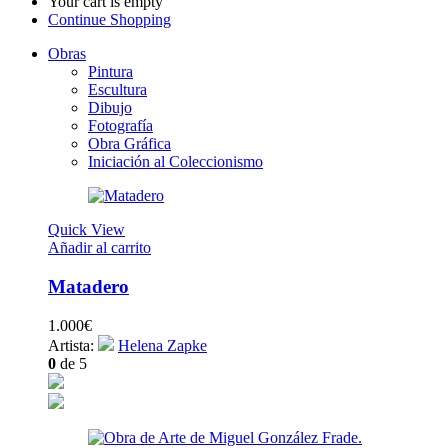
Your cart is empty
Continue Shopping
Obras
Pintura
Escultura
Dibujo
Fotografía
Obra Gráfica
Iniciación al Coleccionismo
Quick View
Añadir al carrito
Matadero
1.000
€
Artista:
Helena Zapke
0
de 5