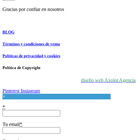
Gracias por confiar en nosotros
For Love At Art
BLOG
Términos y condiciones de venta
Políticas de privacidad y cookies
Política de Copyright
© 2024 For Love At Art. Diseñado por
diseño web Axolot Agencia
Pinterest
Instagram
×
*
Tu email
*