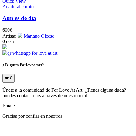
Quick View
Añadir al carrito
Aún es de día
600
€
Artista:
Mariano Olcese
0
de 5
¿Te gusta Forloveatart?
❤️
0
Únete a la comunidad de For Love At Art, ¿Tienes alguna duda?
puedes contactarnos a través de nuestro mail
Email:
info@forloveatart.com
Gracias por confiar en nosotros
For Love At Art