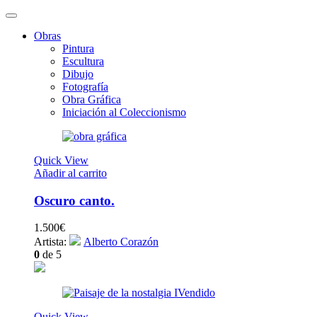
Obras
Pintura
Escultura
Dibujo
Fotografía
Obra Gráfica
Iniciación al Coleccionismo
Quick View
Añadir al carrito
Oscuro canto.
1.500
€
Artista:
Alberto Corazón
0
de 5
Vendido
Quick View