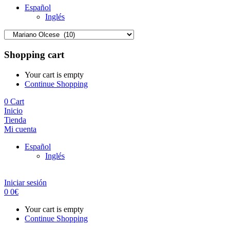
Español
Inglés
Shopping cart
Your cart is empty
Continue Shopping
0
Cart
Inicio
Tienda
Mi cuenta
Español
Inglés
Iniciar sesión
0
0
€
Your cart is empty
Continue Shopping