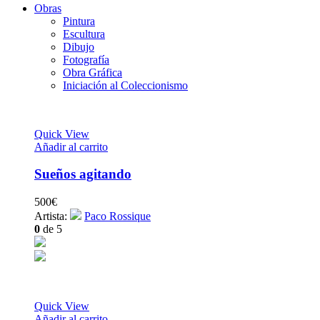
Obras
Pintura
Escultura
Dibujo
Fotografía
Obra Gráfica
Iniciación al Coleccionismo
Quick View
Añadir al carrito
Sueños agitando
500
€
Artista:
Paco Rossique
0
de 5
Quick View
Añadir al carrito