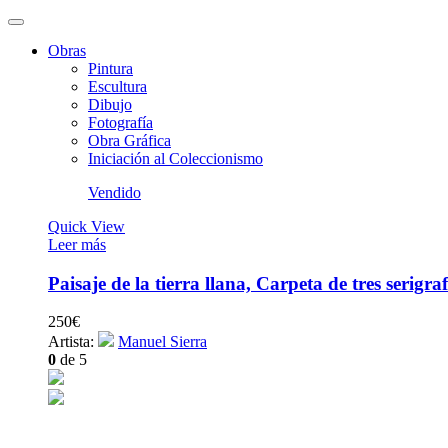
Obras
Pintura
Escultura
Dibujo
Fotografía
Obra Gráfica
Iniciación al Coleccionismo
Vendido
Quick View
Leer más
Paisaje de la tierra llana, Carpeta de tres serigraf
250
€
Artista:
Manuel Sierra
0
de 5