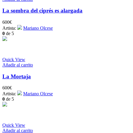
La sombra del ciprés es alargada
600
€
Artista:
Mariano Olcese
0
de 5
Quick View
Añadir al carrito
La Mortaja
600
€
Artista:
Mariano Olcese
0
de 5
Quick View
Añadir al carrito