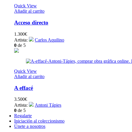
Quick View
Añadir al carrito
Acceso directo
1.300
€
Artista:
Carlos Aquilino
0
de 5
Quick View
Añadir al carrito
A effacé
3.500
€
Artista:
Antoni Tápies
0
de 5
Regalarte
Iniciación al coleccionismo
Únete a nosotros