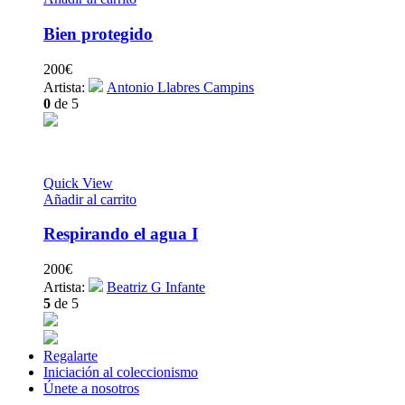
Bien protegido
200
€
Artista:
Antonio Llabres Campins
0
de 5
Quick View
Añadir al carrito
Respirando el agua I
200
€
Artista:
Beatriz G Infante
5
de 5
Regalarte
Iniciación al coleccionismo
Únete a nosotros