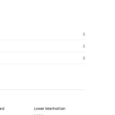
 al carrito
Añadir al carrito
ard
Lower Manhattan