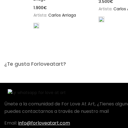
3.500
€
1.900
€
Artista:
Carlos 
Artista:
Carlos Arriaga
¿Te gusta Forloveatart?
Únete a la comunidad de For Love At Art, ¿Tienes algu
puedes contactarnos a través de nuestro mail
Email:
info@forloveatart.com