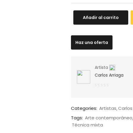
Añadir al carrito
Haz una oferta
Artista
Carlos Arriaga
0
de
5
Categories:
Artistas
Carlos
Tags:
Arte contemporáneo
Técnica mixta