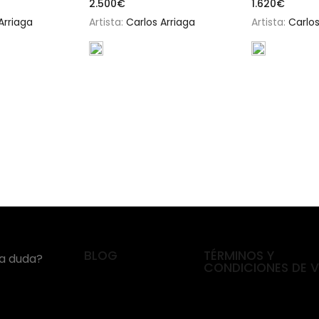
2.500
€
1.620
€
Arriaga
Artista:
Carlos Arriaga
Artista:
Carlos
BLOG
TÉRMINOS Y
na duda?
CONDICIONES DE 