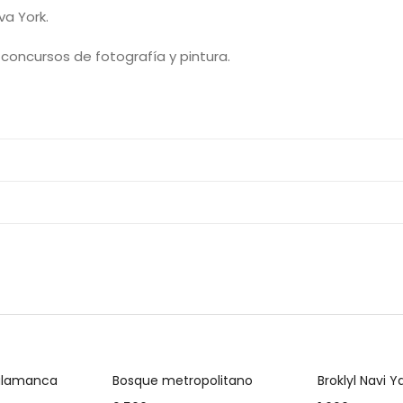
va York.
 concursos de fotografía y pintura.
al carrito
Añadir al carrito
Añadir
Salamanca
Bosque metropolitano
Broklyl Navi Y