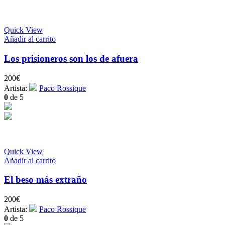
Quick View
Añadir al carrito
Los prisioneros son los de afuera
200
€
Artista:
Paco Rossique
0
de 5
Quick View
Añadir al carrito
El beso más extraño
200
€
Artista:
Paco Rossique
0
de 5