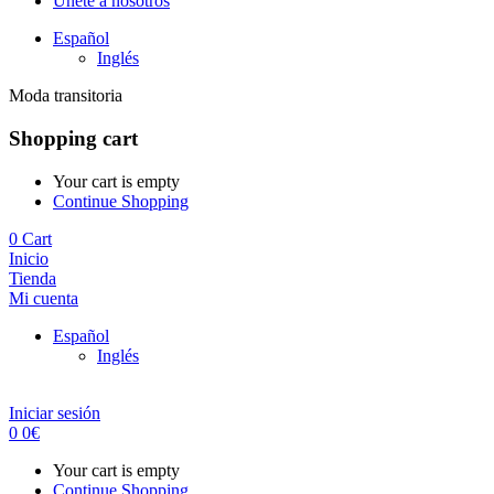
Únete a nosotros
Español
Inglés
Moda transitoria
Shopping cart
Your cart is empty
Continue Shopping
0
Cart
Inicio
Tienda
Mi cuenta
Español
Inglés
Iniciar sesión
0
0
€
Your cart is empty
Continue Shopping