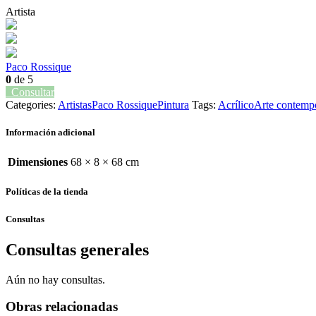
Artista
Paco Rossique
0
de 5
Consultar
Categories:
Artistas
Paco Rossique
Pintura
Tags:
Acrílico
Arte contemp
Información adicional
Dimensiones
68 × 8 × 68 cm
Políticas de la tienda
Consultas
Consultas generales
Aún no hay consultas.
Obras relacionadas