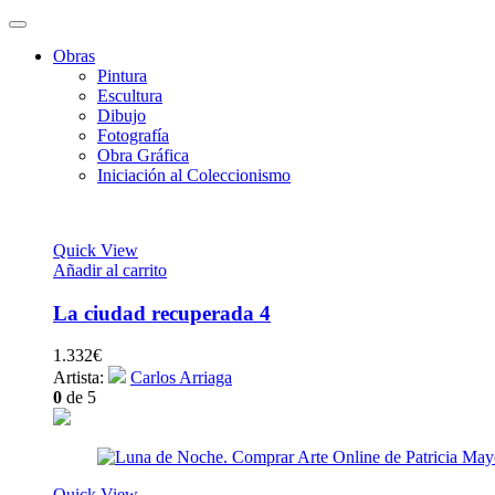
Obras
Pintura
Escultura
Dibujo
Fotografía
Obra Gráfica
Iniciación al Coleccionismo
Quick View
Añadir al carrito
La ciudad recuperada 4
1.332
€
Artista:
Carlos Arriaga
0
de 5
Quick View