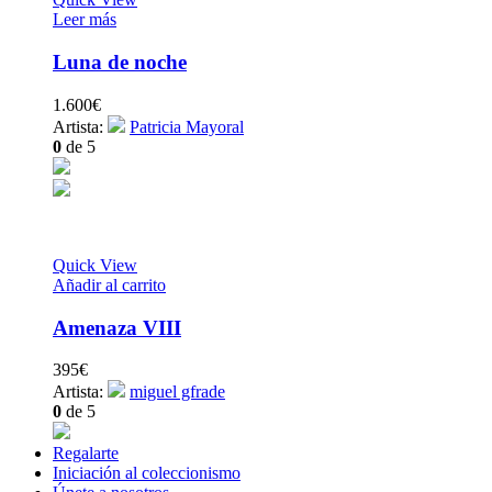
Leer más
Luna de noche
1.600
€
Artista:
Patricia Mayoral
0
de 5
Quick View
Añadir al carrito
Amenaza VIII
395
€
Artista:
miguel gfrade
0
de 5
Regalarte
Iniciación al coleccionismo