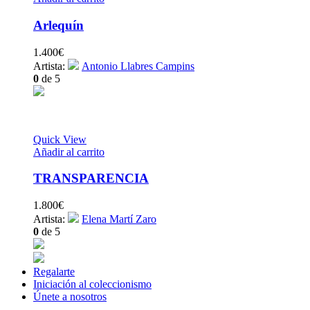
Arlequín
1.400
€
Artista:
Antonio Llabres Campins
0
de 5
Quick View
Añadir al carrito
TRANSPARENCIA
1.800
€
Artista:
Elena Martí Zaro
0
de 5
Regalarte
Iniciación al coleccionismo
Únete a nosotros