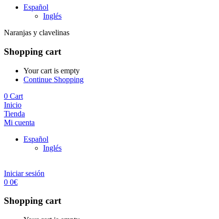
Español
Inglés
Naranjas y clavelinas
Shopping cart
Your cart is empty
Continue Shopping
0
Cart
Inicio
Tienda
Mi cuenta
Español
Inglés
Iniciar sesión
0
0
€
Shopping cart