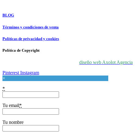
For Love At Art
BLOG
Términos y condiciones de venta
Políticas de privacidad y cookies
Política de Copyright
© 2024 For Love At Art. Diseñado por
diseño web Axolot Agencia
Pinterest
Instagram
×
*
Tu email
*
Tu nombre