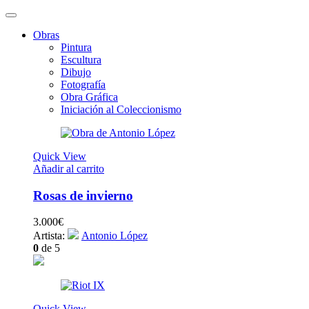
Obras
Pintura
Escultura
Dibujo
Fotografía
Obra Gráfica
Iniciación al Coleccionismo
Quick View
Añadir al carrito
Rosas de invierno
3.000
€
Artista:
Antonio López
0
de 5
Quick View