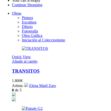
Your cart is empty
Continue Shopping
Obras
Pintura
Escultura
Dibujo
Fotografía
Obra Gráfica
Iniciación al Coleccionismo
Quick View
Añadir al carrito
TRANSITOS
1.800
€
Artista:
Elena Martí Zaro
0
de 5