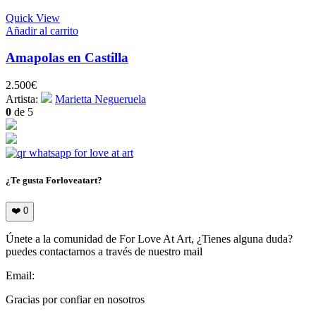
Quick View
Añadir al carrito
Amapolas en Castilla
2.500
€
Artista:
Marietta Negueruela
0
de 5
¿Te gusta Forloveatart?
❤️
0
Únete a la comunidad de For Love At Art, ¿Tienes alguna duda?
puedes contactarnos a través de nuestro mail
Email:
info@forloveatart.com
Gracias por confiar en nosotros